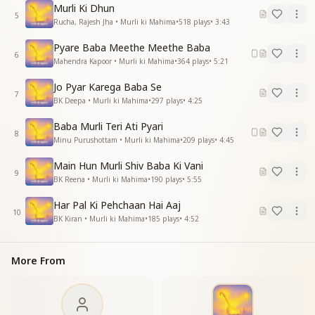
सासो के तार जुड़े प्रभु से
Murli Ki Dhun
मुरली दिखाए नजारे
5
Rucha, Rajesh Jha • Murli ki Mahima
•
518
plays
•
3:43
ये प्रभु पाते ही पढ़लो सजनी
साजन लाए हमारे
Pyare Baba Meethe Meethe Baba
6
साजन लाए हमारे
Mahendra Kapoor • Murli ki Mahima
•
364
plays
•
5:21
मुरली में जो समा जाए वो
Jo Pyar Karega Baba Se
फरिश्ता बन जाए प्यारा
7
BK Deepa • Murli ki Mahima
•
297
plays
•
4:25
मुरली अमृत की धारा है धारा
जो देती दुखो से किनारा
Baba Murli Teri Ati Pyari
मुरली अमृत की धारा है धारा
8
Minu Purushottam • Murli ki Mahima
•
209
plays
•
4:45
जो देती दुखो से किनारा
_
_
_
_
_
_
_
_
Main Hun Murli Shiv Baba Ki Vani
9
BK Reena • Murli ki Mahima
•
190
plays
•
5:55
Har Pal Ki Pehchaan Hai Aaj
10
BK Kiran • Murli ki Mahima
•
185
plays
•
4:52
More From