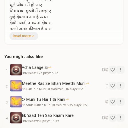
भूले जीवन में हो जाए
शिव बाबा मुरली में समझाए
तुम्हे देवता बनना है प्यारा
देखो गलती न करना दोबारा
मुरली अमृत की धारा है धारा
जो देती दुखो से किनारा
Read more
ये मुरली नर को नारायण नारी को लक्ष्मी बनाए
ये मुरली नर को नारायण नारी को लक्ष्मी बनाए
You might also like
परमधाम से परमपिता शिव
हमे घर ले जाने आए
Acha Laage Si
हमे घर ले जाने को आए
1
Shiv Baba
•
1.7K
plays
•
5:22
चारो युगो में जो खेल हुआ
वो पूरा होने को आया
Meethe Ras Se Bhari Meethi Murli
गीता ज्ञान अमृत देने को ये संगम युग बनाया
2
BK Damini • Murli ki Mahima
•
1.1K
plays
•
6:29
संगम युग बनाया
ये मुरली अमृत की धारा है धारा
O Murli Tu Hai Titli Rani
3
जो देती दुखो से किनारा
BK Sarda Nath • Murli ki Mahima
•
235
plays
•
2:59
पंचामृत जल अग्नि पवन धरती और गगन है
Ek Yaad Teri Sab Kaam Kare
चार दिशाएं चार फिजाए चारो युगो को नमन है
4
Shiv Baba
•
951
plays
•
15:39
चारो युगो को नमन है