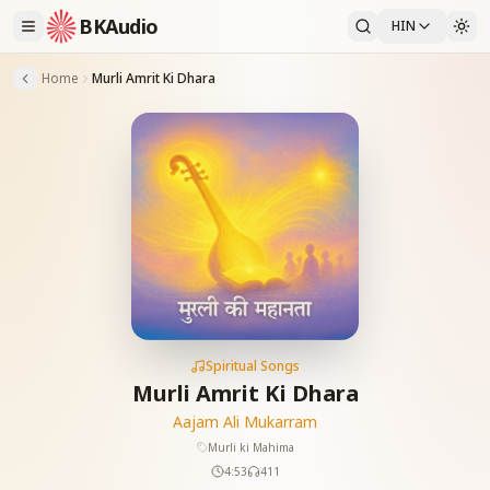
BKAudio
HIN
Home
Murli Amrit Ki Dhara
Spiritual Songs
Murli Amrit Ki Dhara
Aajam Ali Mukarram
Murli ki Mahima
4:53
411