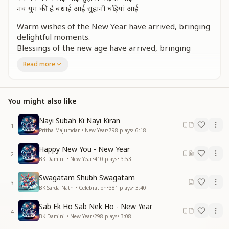
नव युग की है बधाई आई सुहानी घड़ियां आई
Warm wishes of the New Year have arrived, bringing
delightful moments.
Blessings of the new age have arrived, bringing
beautiful moments.
Read more
Warm wishes of the New Year have arrived, bringing
delightful moments.
Blessings of the new age have arrived, bringing
You might also like
beautiful moments.
Spreading its wings, the bird of time soars high,
Nayi Subah Ki Nayi Kiran
singing this song.
1
Pritha Majumdar • New Year
•
798
plays
•
6:18
Warm wishes of the New Year have arrived, bringing
delightful moments.
Happy New You - New Year
Blessings of the new age have arrived, bringing
2
BK Damini • New Year
•
410
plays
•
3:53
beautiful moments.
Swagatam Shubh Swagatam
झूम रहा है हर एक तन मन छाया है नैनों में स्वर्णिम दर्शन
3
BK Sarda Nath • Celebration
•
381
plays
•
3:40
पुलकित पुलकित मन का उपवन धन्य हो गया आज ये जीवन
मंजिल आरती जिस पल उतारे महफिल में हर्ष पधारे
Sab Ek Ho Sab Nek Ho - New Year
4
नव वर्ष की बधाई आई सुहानी घड़ियां आई
BK Damini • New Year
•
298
plays
•
3:08
नव युग की है बधाई आई सुहानी घड़ियां आई