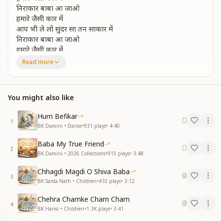
निराकार बाबा आ जाओ
हमारे जैसी कार में
आप भी ले लो सुंदर सा तन साकार में
निराकार बाबा आ जाओ
हमारे जैसी कार में
निराकार बाबा आ जाओ
Read more
हमारे जैसी कार में
निराकार बाबा आ जाओ
हमारे जैसी कार में
You might also like
निराकार बाबा आ जाओ
हमारे जैसी कार में
Hum Befikar
1
BK Damini • Dance
•
931
plays
•
4:40
कृष्ण के जैसा सजा सजाया बन जाओ तुम साथी हमारा
संग संग नाचे गोप गोपियां सुंदर होगा ऐसा नजारा
Baba My True Friend
चमकोंगे बाबा आप सभी में एक कई हजार में
2
BK Damini • 2026 Collections
•
915
plays
•
3:48
चमकोंगे बाबा आप सभी में एक कई हजार में
निराकार बाबा आ जाओ
Chhagdi Magdi O Shiva Baba
3
हमारे जैसी कार में
BK Sarda Nath • Children
•
410
plays
•
3:12
निराकार बाबा आ जाओ
Chehra Chamke Cham Cham
हमारे जैसी कार में
4
BK Hansi • Children
•
1.3K
plays
•
3:41
जन्म मरण से मैं हु न्यारा राज सभी ने ना जाना