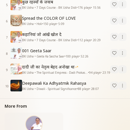
कुछ रहस्यों के जवाब
5
BK Usha • 7 Days Course - BK Usha Didi
•
176
plays
•
15:56
Spread the COLOR OF LOVE
6
BK Usha • Holi
•
150
plays
•
5:09
कहानियां जो आंखें खोल दे
7
BK Usha • 7 Days Course - BK Usha Didi
•
112
plays
•
20:29
001 Geeta Saar
8
BK Usha • Geeta Ka Saccha Saar
•
100
plays
•
52:26
दादी जी का नेतृत्व बेहद अनोखा था
9
BK Usha • The Spiritual Empress - Dadi Prakashmani
•
94
plays
•
23:19
Deepawali Ka Adhyatmik Rahasya
10
BK Usha • Diwali - Spiritual Significance
•
88
plays
•
28:07
More From