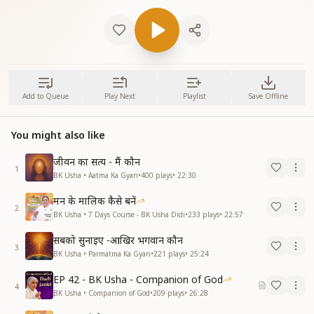
Add to Queue
Play Next
Playlist
Save Offline
You might also like
जीवन का सत्य - मैं कौन
1
BK Usha • Aatma Ka Gyan
•
400
plays
•
22:30
मन के मालिक कैसे बनें
2
BK Usha • 7 Days Course - BK Usha Didi
•
233
plays
•
22:57
सबको सुनाइए -आखिर भगवान कौन
3
BK Usha • Parmatma Ka Gyan
•
221
plays
•
25:24
EP 42 - BK Usha - Companion of God
4
BK Usha • Companion of God
•
209
plays
•
26:28