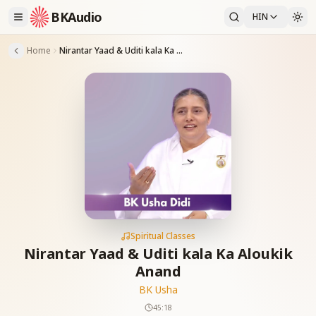
BKAudio
HIN
Home
Nirantar Yaad & Uditi kala Ka Aloukik Anand
Spiritual Classes
Nirantar Yaad & Uditi kala Ka Aloukik
Anand
BK Usha
45:18