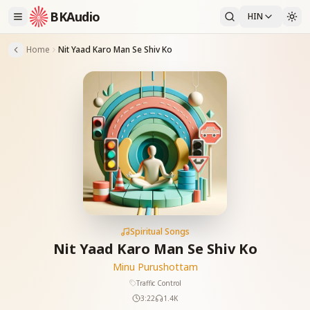
BKAudio
HIN
Home
Nit Yaad Karo Man Se Shiv Ko
Spiritual Songs
Nit Yaad Karo Man Se Shiv Ko
Minu Purushottam
Traffic Control
3:22
1.4K