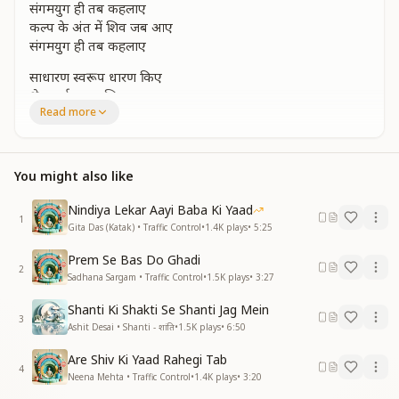
संगमयुग ही तब कहलाए
कल्प के अंत में शिव जब आए
संगमयुग ही तब कहलाए
साधारण स्वरूप धारण किए
श्रेष्ठ कर्म करना सिखलाए
Read more
साधारण स्वरूप धारण किए
श्रेष्ठ कर्म करना सिखलाए
सुख शांति पवित्रता दे तुम को
नित याद करो मन से शिव को
You might also like
शिव बाबा अलभ्य नहीं तुमको
Nindiya Lekar Aayi Baba Ki Yaad
सद्गुण प्रदान किए तुम को
1
Gita Das (Katak) • Traffic Control
•
1.4K
plays
•
5:25
शिव बाबा अलभ्य नहीं तुमको
सद्गुण प्रदान किए तुम को
Prem Se Bas Do Ghadi
2
मन दर्शन सुलभ शुद्ध करो
Sadhana Sargam • Traffic Control
•
1.5K
plays
•
3:27
निज आतम में तेज प्रकाश भरो
Shanti Ki Shakti Se Shanti Jag Mein
अब दिव्य करो निज जीवन को
3
Ashit Desai • Shanti - शांति
•
1.5K
plays
•
6:50
नित याद करो मन से शिव को
अब दिव्य करो निज जीवन को
Are Shiv Ki Yaad Rahegi Tab
अब दिव्य करो निज जीवन को
4
Neena Mehta • Traffic Control
•
1.4K
plays
•
3:20
अब दिव्य करो निज जीवन को