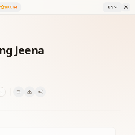
BKOne
HIN
ng Jeena
xt