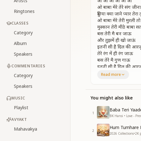
आ आ आ आ आ आ
Artists
ओ बाबा मेरे तेरे संग जीना
Ringtones
दुनिया क्या जाने प्यार तेरा
ओ बाबा मेरे तेरी मुरली तो 
CLASSES
मुस्कान तेरी मीठे बाबा सतर
Category
बस तेरी मै बन जाऊ
और तुझमें ही खो जाऊं
Album
इतनी सी है दिल की आरज
तेरे रंग में ही रंग जाऊ
Speakers
बस तेरे मै गुण गाऊ
COMMENTARIES
इतनी सी है दिल की आरज
Read more
Category
Ah… ah… ah… ah… 
O my Baba, I have p
Speakers
What does the worl
O my Baba, Your Mur
You might also like
MUSIC
Your smile, sweet B
Playlist
Baba Teri Yaad
May I belong only t
1
BK Hansi • Love - Pr
and may I lose myse
AVYAKT
This alone is the s
Hum Tumhare 
Mahavakya
May I be colored onl
2
2026 Collections
•
2K
p
may I sing only of Y