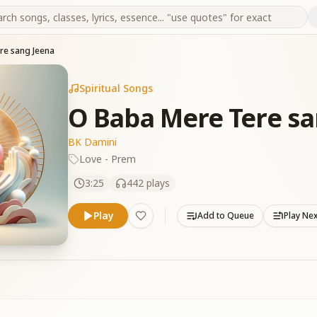
re sang Jeena
Spiritual Songs
O Baba Mere Tere sa
BK Damini
Love - Prem
3:25
442
plays
Play
Add to Queue
Play Ne