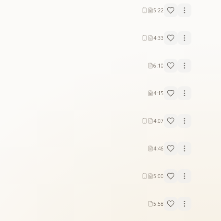
5:22
4:33
6:10
4:15
4:07
4:46
5:00
5:58