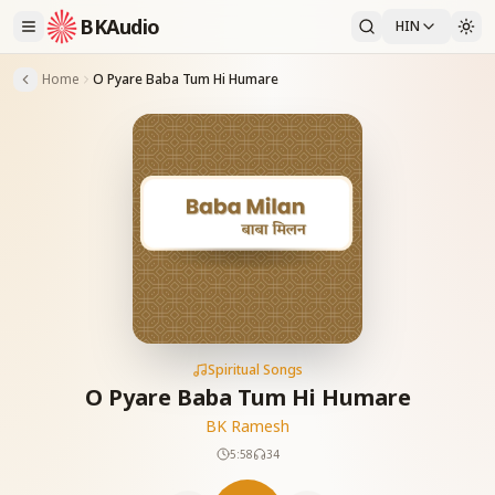
BKAudio
HIN
Home
O Pyare Baba Tum Hi Humare
Spiritual Songs
O Pyare Baba Tum Hi Humare
BK Ramesh
5:58
34