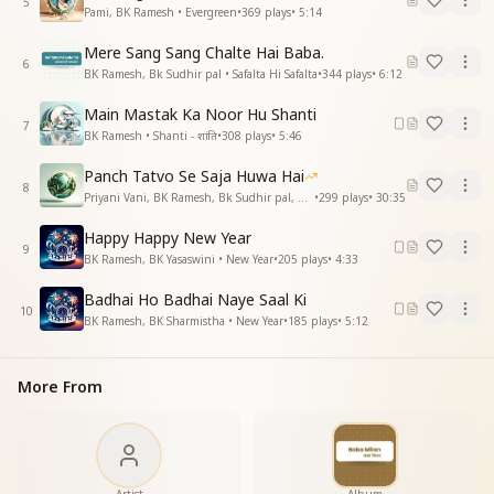
5
Pami, BK Ramesh • Evergreen
•
369
plays
•
5:14
Mere Sang Sang Chalte Hai Baba.
6
BK Ramesh, Bk Sudhir pal • Safalta Hi Safalta
•
344
plays
•
6:12
Main Mastak Ka Noor Hu Shanti
7
BK Ramesh • Shanti - शांति
•
308
plays
•
5:46
Panch Tatvo Se Saja Huwa Hai
8
Priyani Vani, BK Ramesh, Bk Sudhir pal, BK Yasaswini, BK Sharmistha, Harish Moyal, Gufiji • Earth Day
•
299
plays
•
30:35
Happy Happy New Year
9
BK Ramesh, BK Yasaswini • New Year
•
205
plays
•
4:33
Badhai Ho Badhai Naye Saal Ki
10
BK Ramesh, BK Sharmistha • New Year
•
185
plays
•
5:12
More From