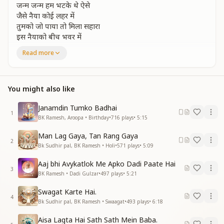
जन्म जन्म हम भटके थे ऐसे
जैसे नैया कोई लहर में
तुमको जो पाया तो मिला सहारा
इस नैयाको बीच भवर में
ओ प्यारे बाबा तुम ही हमारे नयनों के तारे खेवनहार
Read more
हम खुश हमेशा तेरी बदौलत
बाटे खुशियां अब इस जगमे
हम खुश हमेशा तेरी बदौलत
You might also like
बाटे खुशियां अब इस जगमे
तूही हमारा सच्चा सहारा
Janamdin Tumko Badhai
1
रहते हमेशा हमारे ही संग में
BK Ramesh, Aroopa • Birthday
•
716
plays
•
5:15
ओ प्यारे बाबा तुम ही हमारे नयनों के तारे खेवनहार
Man Lag Gaya, Tan Rang Gaya
अपना बनाके हमको बचाया तुम ही हमारे तारणहार
2
Bk Sudhir pal, BK Ramesh • Holi
•
571
plays
•
5:09
ओ प्यारे बाबा तुम ही हमारे नयनों के तारे खेवनहार
_
_
_
_
_
_
_
_
_
_
_"
Aaj bhi Avykatlok Me Apko Dadi Paate Hai
3
BK Ramesh • Dadi Gulzar
•
497
plays
•
5:21
Swagat Karte Hai.
4
Bk Sudhir pal, BK Ramesh • Swaagat
•
493
plays
•
6:18
Aisa Lagta Hai Sath Sath Mein Baba.