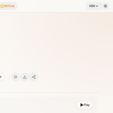
BKOne
HIN
xt
Play