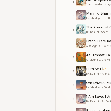
ओ ओ ओ ओ ओ ओ ओ 
1
Suresh Wadkar, Shayaj
ओ ओ ओ ओ ओ ओ ओ 
Mann Ki Bhasha
2
Harish Moyal • For B
The Power of 
3
BK Damini • Shanti - 
Prabhu Tere R
4
Alka Yagnik • Holi
•
1.
Aa Himmat Ka
5
Anuradha paundwal •
Hum Se Hi
6
BK Damini • Naari Sh
Om Dhwani Med
7
Harish Moyal • 30 Mi
I Am Love, I Am
8
BK Damini • For Beg
Bhagwan Humar