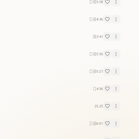
5:58
4:36
3:41
5:56
5:21
4:36
25:25
6:01