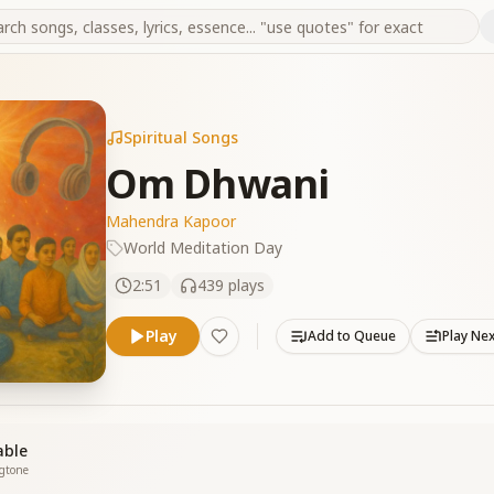
Spiritual Songs
Om Dhwani
Mahendra Kapoor
World Meditation Day
2:51
439
plays
Play
Add to Queue
Play Ne
able
ngtone