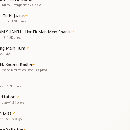
ओ ओ म
 billoo • Evergreen
•
2.7K
plays
ओ ओ म
 Tu Hi Jaane
eginners
•
1.9K
plays
OM SHANTI - Har Ek Man Mein Shanti
शांति
•
1.5K
plays
ang Mein Hum
5K
plays
 Ek Kadam Badha
 World Meditation Day
•
1.4K
plays
akti
•
1.2K
plays
itation
nutes+
•
1.2K
plays
 Bliss
inners
•
943
plays
a Sathi Hai