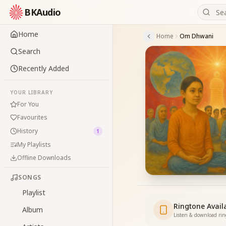
BKAudio
Home
Home
Om Dhwani
Search
Recently Added
YOUR LIBRARY
For You
Favourites
History
1
My Playlists
Offline Downloads
SONGS
Playlist
Ringtone Avail
Album
Listen & download ri