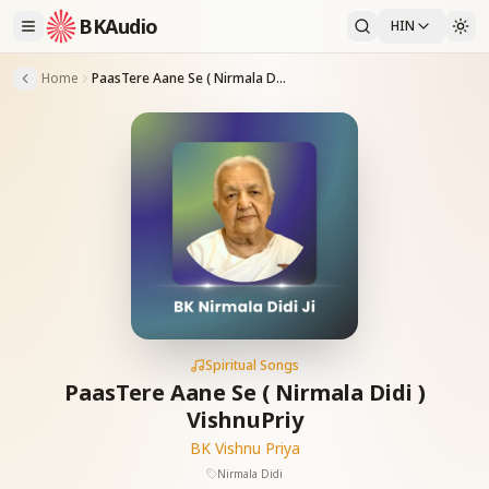
BKAudio
HIN
Home
PaasTere Aane Se ( Nirmala Didi ) VishnuPriy
Spiritual Songs
PaasTere Aane Se ( Nirmala Didi )
VishnuPriy
BK Vishnu Priya
Nirmala Didi