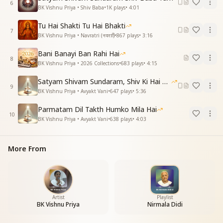
6
BK Vishnu Priya • Shiv Baba
•
1K
plays
•
4:01
Tu Hai Shakti Tu Hai Bhakti
7
BK Vishnu Priya • Navratri (नवरात्रि)
•
867
plays
•
3:16
Bani Banayi Ban Rahi Hai
8
BK Vishnu Priya • 2026 Collections
•
683
plays
•
4:15
Satyam Shivam Sundaram, Shiv Ki Hai Hum Santan 09-11-2025
9
BK Vishnu Priya • Avyakt Vani
•
647
plays
•
5:36
Parmatam Dil Takth Humko Mila Hai
10
BK Vishnu Priya • Avyakt Vani
•
638
plays
•
4:03
More From
Artist
Playlist
BK Vishnu Priya
Nirmala Didi