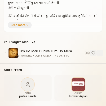
तुमसा बनने की प्रभु हम कर रहे है तैयारी
ऐसी चढ़ी खुमारी
तेरी यादों की रोशनी से जीवन हुआ उजियारा खुशियां अथाह मिली मन को
पाकर तेरा सहारा
Read more
कुदरत का नजारा प्यारा पर तेरी दुनिया सबसे न्यारी
ऐसी चढ़ी खुमारी
एक निराला अनुभव रूहानी धड़कन में होती है
You might also like
मैं हु एक जगमग मोती जैसे सिपी में मोती है
रिमझिम रिमझिम करती हुई जैसी कोई कोई परी
Tum Ho Meri Duniya Tum Ho Mera
ऐसी चढ़ी खुमारी
1
pritee nanda • OLD is GOLD
•
1.1K
plays
•
5:00
पल पल हुए सुहाने प्रभु याद में तुम्हारी
पल पल हुए सुहाने प्रभु याद में तुम्हारी
आनंद के एहसास से ऐसी चढ़ी खुमारी
More From
आनंद के एहसास से ऐसी चढ़ी खुमारी
आनंद के एहसास से ऐसी चढ़ी खुमारी
_
_
_
_
_
_
_
_
_
_"
Artist
Album
pritee nanda
Ishwar Arpan