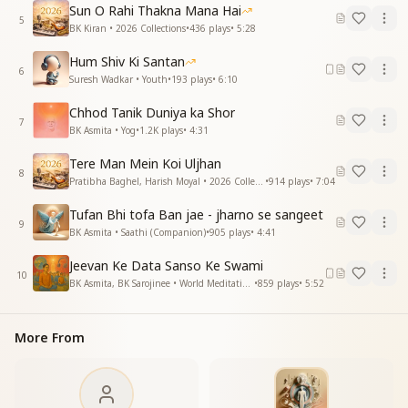
Sun O Rahi Thakna Mana Hai
5
BK Kiran • 2026 Collections
•
436
plays
•
5:28
Hum Shiv Ki Santan
6
Suresh Wadkar • Youth
•
193
plays
•
6:10
Chhod Tanik Duniya ka Shor
7
BK Asmita • Yog
•
1.2K
plays
•
4:31
Tere Man Mein Koi Uljhan
8
Pratibha Baghel, Harish Moyal • 2026 Collections
•
914
plays
•
7:04
Tufan Bhi tofa Ban jae - jharno se sangeet
9
BK Asmita • Saathi (Companion)
•
905
plays
•
4:41
Jeevan Ke Data Sanso Ke Swami
10
BK Asmita, BK Sarojinee • World Meditation Day
•
859
plays
•
5:52
More From