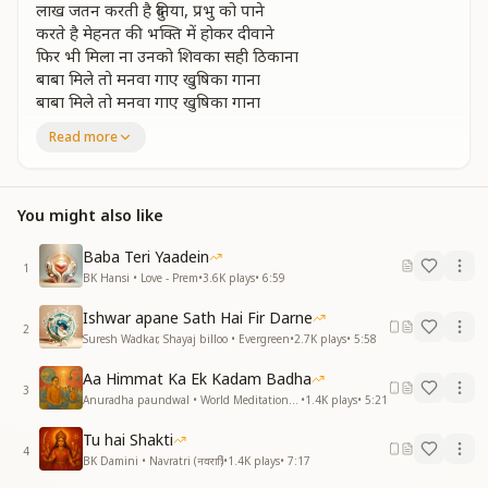
लाख जतन करती है दुनिया, प्रभु को पाने
करते है मेहनत की भक्ति में होकर दीवाने
फिर भी मिला ना उनको शिवका सही ठिकाना
बाबा मिले तो मनवा गाए खुषिका गाना
बाबा मिले तो मनवा गाए खुषिका गाना
पाना था जो पा लिया कुछ भी रहा ना पाना
Read more
करता है शुक्रिया सदा ही हरदम देके हमारा
चमकाया तकदीरका बाबा तूने हर एक सितारा
जन्नत का हमको दिया अनमोल ये खजाना
You might also like
बाबा मिले तो मनवा गाए खुषिका गाना
बाबा मिले तो मनवा गाए खुषिका गाना
Baba Teri Yaadein
1
पाना था जो पा लिया कुछ भी रहा ना पाना
BK Hansi • Love - Prem
•
3.6K
plays
•
6:59
—------------------------------------------
Ishwar apane Sath Hai Fir Darne
2
Suresh Wadkar, Shayaj billoo • Evergreen
•
2.7K
plays
•
5:58
Aa Himmat Ka Ek Kadam Badha
3
Anuradha paundwal • World Meditation Day
•
1.4K
plays
•
5:21
Tu hai Shakti
4
BK Damini • Navratri (नवरात्रि)
•
1.4K
plays
•
7:17