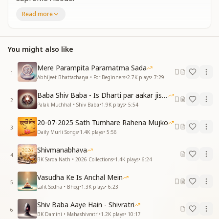
The One who removes spiritual dryness has come
Read more
from the Supreme Abode, has come from the
Supreme Abode.
Somnath Shiv Baba has come.
You might also like
Somnath Shiv Baba has come.
He has brought the Golden World.
Mere Parampita Paramatma Sada
He has brought the Golden World.
1
Abhijeet Bhattacharya • For Beginners
•
2.7K
plays
•
7:29
Somnath Shiv Baba has come.
Baba Shiv Baba - Is Dharti par aakar jisne
कांटों से खुशबुदार फूल बनानेवाले
2
Palak Muchhal • Shiv Baba
•
1.9K
plays
•
5:54
बबूलनाथ बबूलनाथ बबूलनाथ
कांटों से खुशबुदार फूल बनानेवाले
20-07-2025 Sath Tumhare Rahena Mujko
बबूलनाथ बबूलनाथ बबूलनाथ
3
Daily Murli Songs
•
1.4K
plays
•
5:56
The One who transforms thorns into fragrant
Shivmanabhava
flowers —
4
BK Sarda Nath • 2026 Collections
•
1.4K
plays
•
6:24
Babulnath, Babulnath, Babulnath.
The One who turns thorns into fragrant blossoms —
Vasudha Ke Is Anchal Mein
5
Babulnath, Babulnath, Babulnath.
Lalit Sodha • Bhog
•
1.3K
plays
•
6:23
भूलों को माफ करने वाले भोलेनाथ केदारनाथ
Shiv Baba Aaye Hain - Shivratri
6
दुःख अशांति की कैद से हमको छुड़ाने आए केदारनाथ
BK Damini • Mahashivratri
•
1.2K
plays
•
10:17