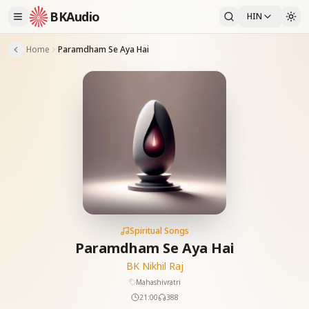
BKAudio
HIN
Home
Paramdham Se Aya Hai
Spiritual Songs
Paramdham Se Aya Hai
BK Nikhil Raj
Mahashivratri
21:00
388