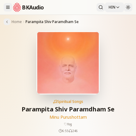
BKAudio
HIN
Home
Parampita Shiv Paramdham Se
Spiritual Songs
Parampita Shiv Paramdham Se
Minu Purushottam
Yog
6:55
246