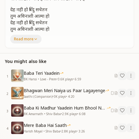
देह नही हो बिंदु सचेतन
तुम अविनाशी आत्मा हो
देह नही हो बिंदु सचेतन
तुम अविनाशी आत्मा हो
परम सतगुरु परम पिता ने
Read more
परम सतगुरु परम पिता ने
जानो मुझ परमात्मा को
राजयोग से जनम जनम के
You might also like
पाप मिटाने आए है शिव
पाप मिटाने आए है
Baba Teri Yaadein
परमपिता शिव परमधाम से योग सिखाने आए है शिव योग सिखाने आए
1
BK Hansi • Love - Prem
•
3.6K
plays
•
6:59
है
Bhagwan Meri Naiya us Paar Lagayenge
जीवन कमल समान बनाओ
2
Saathi (Companion)
•
3K
plays
•
4:20
आत्माओकी ज्योति जगाओ
जीवन कमल समान बनाओ
Baba Ki Madhur Yaadein Hum Bhool Nahi Paate
आत्माओकी ज्योति जगाओ
3
BK Amarnath • Shiv Baba
•
2.9K
plays
•
6:08
परमपिता से योग लगाओ
परमपिता से योग लगाओ
Mere Baba Hai Saath
4
मन वाणी शुद्ध कर्म बनाओ
Harish Moyal • Shiv Baba
•
2.8K
plays
•
3:26
श्री लक्ष्मी श्री नारायण पद