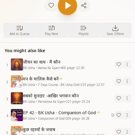
Add to Queue
Play Next
Playlist
Save Offline
You might also like
जीवन का सत्य - मैं कौन
1
BK Usha • Aatma Ka Gyan
•
400
plays
•
22:30
मन के मालिक कैसे बनें
2
BK Usha • 7 Days Course - BK Usha Didi
•
233
plays
•
22:57
सबको सुनाइए -आखिर भगवान कौन
3
BK Usha • Parmatma Ka Gyan
•
221
plays
•
25:24
EP 42 - BK Usha - Companion of God
4
BK Usha • Companion of God
•
209
plays
•
26:28
कुछ रहस्यों के जवाब
5