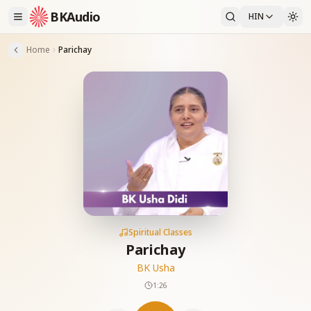
BKAudio
HIN
Home
Parichay
Spiritual Classes
Parichay
BK Usha
1:26