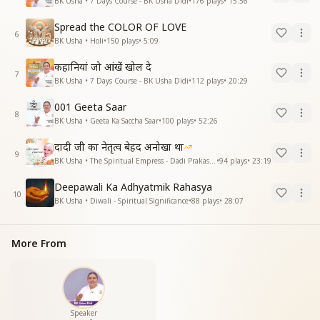
BK Usha • 7 Days Course - BK Usha Didi
•
176
plays
•
15:56
Spread the COLOR OF LOVE
6
BK Usha • Holi
•
150
plays
•
5:09
कहानियां जो आंखें खोल दे
7
BK Usha • 7 Days Course - BK Usha Didi
•
112
plays
•
20:29
001 Geeta Saar
8
BK Usha • Geeta Ka Saccha Saar
•
100
plays
•
52:26
दादी जी का नेतृत्व बेहद अनोखा था
9
BK Usha • The Spiritual Empress - Dadi Prakashmani
•
94
plays
•
23:19
Deepawali Ka Adhyatmik Rahasya
10
BK Usha • Diwali - Spiritual Significance
•
88
plays
•
28:07
More From
Speaker