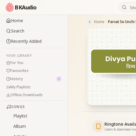
BKAudio
Home
Home
Search
Recently Added
YOUR LIBRARY
For You
Favourites
History
1
My Playlists
Offline Downloads
SONGS
Playlist
Ringtone Avail
Album
Listen & download ri