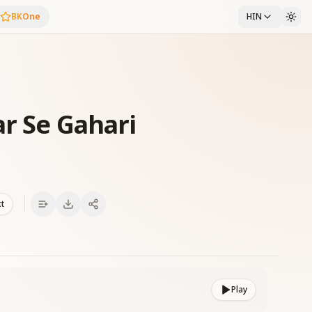
BKOne
HIN
ar Se Gahari
xt
Play