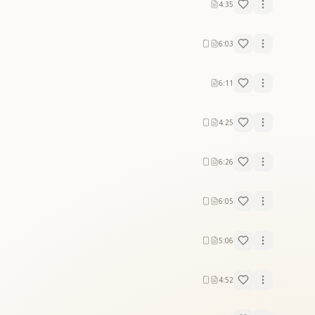
4:35
6:03
6:11
4:25
6:26
6:05
5:06
4:52