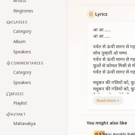
Artists
Ringtones
Lyrics
CLASSES
आ आ .......
Category
आ आ ......
Album
पर्वत से ऊंची सागर से गह
Speakers
सोच तुम्हारी ओ मम्मा
पर्वत से ऊंची सागर से गह
COMMENTARIES
फूलों से कोमल मिश्री से म
पर्वत से ऊंची सागर से गह
Category
मधुबन की गलियों को, फूल
Speakers
मधुबन की गलियों को, फूल
MUSIC
कैसे भुलायेगा कोई भी पाय
Read more
अम्बे भवानी कहकर करे जग
Playlist
फूलों से कोमल मिश्री से म
AVYAKT
आ आ .......
You might also like
Mahavakya
आ आ .......
Aisi Anokhi Rak