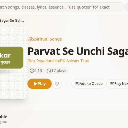
Parvat Se Unchi Sagar Se Gahari
Spiritual Songs
Parvat Se Unchi Sag
Gitu Priyadarshini
BK Ashvini Tilak
6:13
17
plays
Play
Add to Queue
Play Ne
able
ngtone