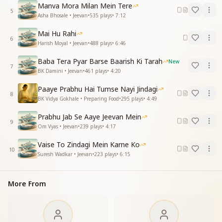
Manva Mora Milan Mein Tere
जो सबसे मिलके चलता सबपे प्यार लुटाता
5
Asha Bhosale • Jeevan
•
535
plays
•
7:12
मीठे बोल से सुख देता हर विघ्नोंको जीत लेता
जो औरों के लिए जीकर जग सेवा करता है
Mai Hu Rahi
उसे कहते है जिंदगी
6
Harish Moyal • Jeevan
•
488
plays
•
6:46
उसे कहते है जिंदगी
उसे कहते है जिंदगी
Baba Tera Pyar Barse Baarish Ki Tarah
New
7
उसे कहते है जिंदगी
BK Damini • Jeevan
•
461
plays
•
4:20
Paaye Prabhu Hai Tumse Nayi Jindagi
8
BK Vidya Gokhale • Preparing Food
•
295
plays
•
4:49
Prabhu Jab Se Aaye Jeevan Mein
9
Om Vyas • Jeevan
•
239
plays
•
4:17
Vaise To Zindagi Mein Karne Ko
10
Suresh Wadkar • Jeevan
•
223
plays
•
6:15
More From