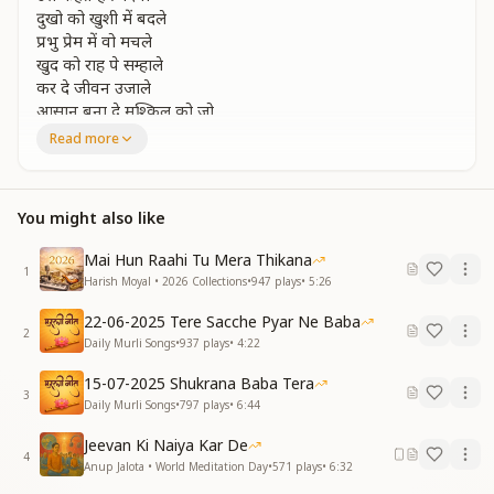
दुखो को खुशी में बदले
प्रभु प्रेम में वो मचले
खुद को राह पे सम्हाले
कर दे जीवन उजाले
आसान बना दे मुश्किल को जो
उसे कहते है जिंदगी
Read more
उसे कहते है जिंदगी
पत्थर भी चोट खाकर मूरत बन जाए
You might also like
सहन करे जो इनसा शहंशाह कहलाए
कितने भी बादल हो सूरज को कौन छिपाए
Mai Hun Raahi Tu Mera Thikana
सच की राह में चलता जो जग उसका गुण गाए
1
Harish Moyal • 2026 Collections
•
947
plays
•
5:26
व्यर्थ को त्याग करके जीवन को दिव्य बनाके
लक्ष्य को अपनी ध्यान के खुद को वो पहचान के
22-06-2025 Tere Sacche Pyar Ne Baba
सम्मान जो दिलसे सबको देता है
2
Daily Murli Songs
•
937
plays
•
4:22
उसे कहते है जिंदगी
उसे कहते है जिंदगी
15-07-2025 Shukrana Baba Tera
3
Daily Murli Songs
•
797
plays
•
6:44
बूंद बूंद के नीरज से समुंदर मुस्कुराता
सद्भावना रखता जो जीवन को श्रेष्ठ बनाता
Jeevan Ki Naiya Kar De
4
नम्र जो बने तूफा मे आगे वो बढ जाता
Anup Jalota • World Meditation Day
•
571
plays
•
6:32
तम के कारण ही तो सुखद सवेरा आता