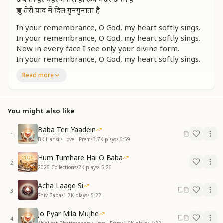
प्रभु तेरी याद में दिल गुनगुनाता है
In your remembrance, O God, my heart softly sings.
In your remembrance, O God, my heart softly sings.
Now in every face I see only your divine form.
In your remembrance, O God, my heart softly sings.
Now in every face I see only your divine form.
Read more
In your remembrance, O God, my heart softly sings.
नैनों की ललक प्रभु तुम
सांसों की महक प्रभु तुम
You might also like
नैनों की ललक प्रभु तुम
सांसों की महक प्रभु तुम
Baba Teri Yaadein
1
बन के बहार आए हो तुम
BK Hansi • Love - Prem
•
3.7K
plays
•
6:59
मेरी जिंदगी हो प्रभु तुम
Hum Tumhare Hai O Baba
पास हो मेरे हरदम दिल सदा ये चाहता है
2
2026 Collections
•
2K
plays
•
5:26
प्रभु तेरी याद में दिल गुनगुनाता है
Acha Laage Si
You are the longing of my eyes, O God,
3
Shiv Baba
•
1.7K
plays
•
5:22
You are the fragrance of my breath.
You are the longing of my eyes, O God,
Jo Pyar Mila Mujhe
You are the fragrance of my breath.
4
Abhijeet Bhattacharya • Love - Prem
•
1.6K
plays
•
4:33