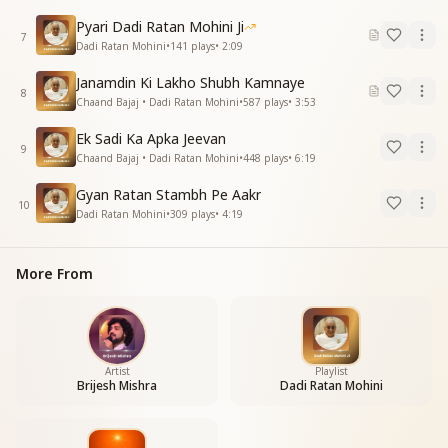
प्रभु तेरा ये प्यारा घर
Pyari Dadi Ratan Mohini Ji
7
Dadi Ratan Mohini
•
141
plays
•
2:09
Janamdin Ki Lakho Shubh Kamnaye
8
Chaand Bajaj • Dadi Ratan Mohini
•
587
plays
•
3:53
Ek Sadi Ka Apka Jeevan
9
Chaand Bajaj • Dadi Ratan Mohini
•
448
plays
•
6:19
Gyan Ratan Stambh Pe Aakr
10
Dadi Ratan Mohini
•
309
plays
•
4:19
More From
Artist
Playlist
Brijesh Mishra
Dadi Ratan Mohini