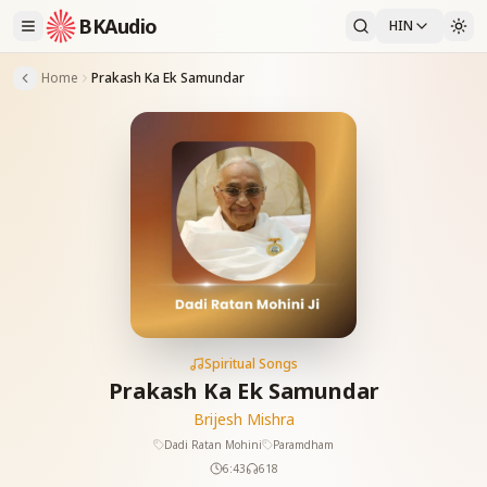
BKAudio
HIN
Home
Prakash Ka Ek Samundar
Spiritual Songs
Prakash Ka Ek Samundar
Brijesh Mishra
Dadi Ratan Mohini
Paramdham
6:43
618