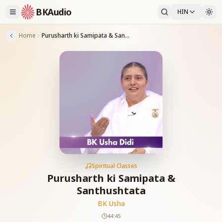
BKAudio
HIN
Home
Purusharth ki Samipata & Santhushtata
Spiritual Classes
Purusharth ki Samipata &
Santhushtata
BK Usha
44:45