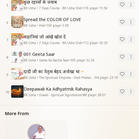
कुछ रहस्यों के जवाब
5
BK Usha • 7 Days Course - BK Usha Didi
•
176
plays
•
15:56
Spread the COLOR OF LOVE
6
BK Usha • Holi
•
150
plays
•
5:09
कहानियां जो आंखें खोल दे
7
BK Usha • 7 Days Course - BK Usha Didi
•
112
plays
•
20:29
001 Geeta Saar
8
BK Usha • Geeta Ka Saccha Saar
•
100
plays
•
52:26
दादी जी का नेतृत्व बेहद अनोखा था
9
BK Usha • The Spiritual Empress - Dadi Prakashmani
•
94
plays
•
23:19
Deepawali Ka Adhyatmik Rahasya
10
BK Usha • Diwali - Spiritual Significance
•
88
plays
•
28:07
More From