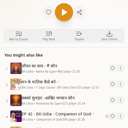
Add to Queue
Play Next
Playlist
Save Offline
You might also like
जीवन का सत्य - मैं कौन
1
BK Usha • Aatma Ka Gyan
•
400
plays
•
22:30
मन के मालिक कैसे बनें
2
BK Usha • 7 Days Course - BK Usha Didi
•
233
plays
•
22:57
सबको सुनाइए -आखिर भगवान कौन
3
BK Usha • Parmatma Ka Gyan
•
221
plays
•
25:24
EP 42 - BK Usha - Companion of God
4
BK Usha • Companion of God
•
209
plays
•
26:28