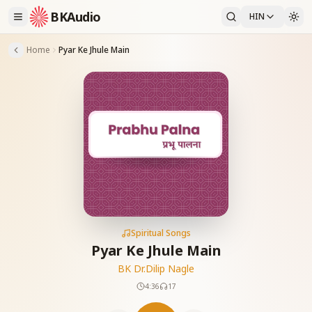
BKAudio
HIN
Home
Pyar Ke Jhule Main
Spiritual Songs
Pyar Ke Jhule Main
BK Dr.Dilip Nagle
4:36
17