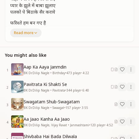
प्यार के झुले में बाबा झूलाए
पलको पे बिठाके सैर कराये
फरिश्ते हम बन गए है
मीठे वतन में आए
Read more
ये वो नगरी है प्यारी
मन को इतना लुभाए
मिलन मनाए प्यारे बाबा से शक्तियों से भर जाए आनंद में डूब जाए
You might also like
प्यार के झुले में बाबा झूलाए
पलको पे बिठाके सैर कराये
Aap Ka Aaya Janmdin
1
संगम का दिव्य नजारा बाबा का प्यारा इशारा
BK Dr.Dilip Nagle • Birthday
•
473
plays
•
4:22
सबसे है न्यारा प्यारा संसार बाबा हमारा
Pavitrata Ki Shakti Se
दिल में समाए हम बच्चों को
2
BK Dr.Dilip Nagle • Pavitrata
•
344
plays
•
6:40
एहसास सुख का कराए
अपना हमको बनाए
Swagatam Shub-Swagatam
प्यार के झुले में बाबा झूलाए
3
BK Dr.Dilip Nagle • Swaagat
•
157
plays
•
3:55
पलको पे बिठाके सैर कराये
इतना मिठा बाबा हमांरा
Aa Jaao Kanha Aa Jaao
4
इतना मिठा बाबा हमांरा
BK Dr.Dilip Nagle, Vijay Ravat • Janmashtami
•
120
plays
•
4:52
बाहो मे अपने हमको समाए
Shivbaba Hai Bada Dilwala
प्यार के झुले में बाबा झूलाए