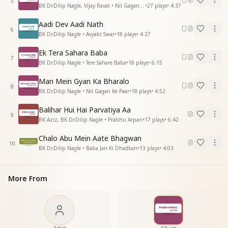
5
BK Dr.Dilip Nagle, Vijay Ravat • Nil Gagan Ke Paar
•
27
plays
•
4:37
पलको पे बिठाके सैर कराये
प्यार के झुले में बाबा झूलाए
Aadi Dev Aadi Nath
पलको पे बिठाके सैर कराये
6
BK Dr.Dilip Nagle • Avyakt Swar
•
18
plays
•
4:27
Ek Tera Sahara Baba
7
BK Dr.Dilip Nagle • Tere Sahare Baba
•
18
plays
•
6:15
Man Mein Gyan Ka Bharalo
8
BK Dr.Dilip Nagle • Nil Gagan Ke Paar
•
18
plays
•
4:52
Balihar Hui Hai Parvatiya Aa
9
BK Aziz, BK Dr.Dilip Nagle • Prabhu Arpan
•
17
plays
•
6:42
Chalo Abu Mein Aate Bhagwan
10
BK Dr.Dilip Nagle • Baba Jan Ki Dhadkan
•
13
plays
•
4:03
More From