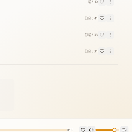
6:40
6:41
6:33
5:31
0:00