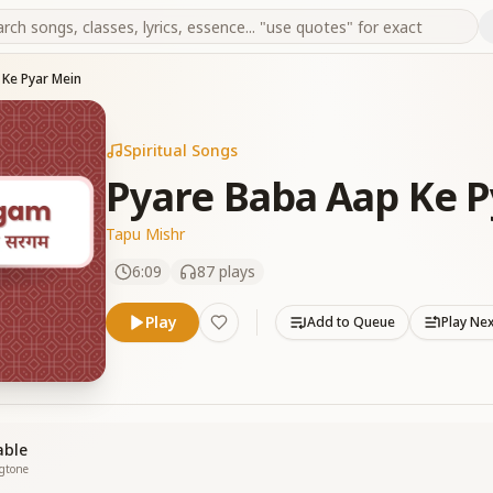
 Ke Pyar Mein
Spiritual Songs
Pyare Baba Aap Ke P
Tapu Mishr
6:09
87
plays
Play
Add to Queue
Play Ne
able
ngtone