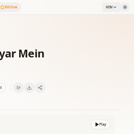
BKOne
HIN
yar Mein
xt
Play