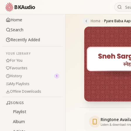
BKAudio
Home
Home
Pyare Baba Aap
Search
Recently Added
YOUR LIBRARY
For You
Favourites
History
1
My Playlists
Offline Downloads
SONGS
Playlist
Ringtone Avail
Album
Listen & download ri