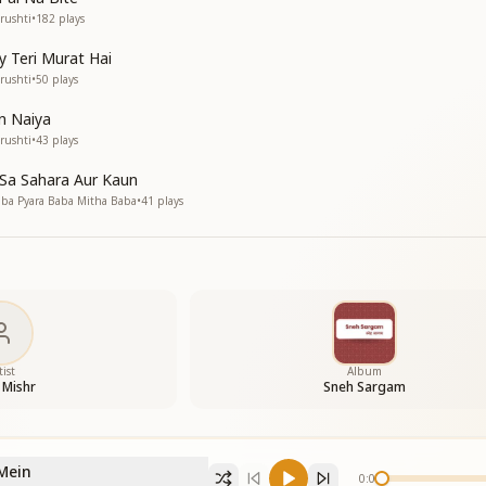
rushti
•
182
plays
y Teri Murat Hai
rushti
•
50
plays
n Naiya
ारी हमे बनाया
rushti
•
43
plays
ारी हमे बनाया
े बनाया
Sa Sahara Aur Kaun
ा मुरली सुनाए
aba Pyara Baba Mitha Baba
•
41
plays
tist
Album
 Mishr
Sneh Sargam
Mein
0:00