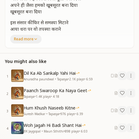
अपने ही जैसा हमको खूबसूरत बना दिया
खूबसूरत बना दिया
इस संसार की फिर से समस्या मिटाने
आया धरा पर वो तपस्या कराने
इस संसार की फिर से समस्या मिटाने
Read more
आया धरा पर हमको तपस्या कराने
हर गुण से सजाके हमको समर्थ बना दिया
हर गुण से सजाके हमको समर्थ बना दिया
You might also like
अपने ही जैसा हमको खूबसूरत बना दिया
खूबसूरत बना दिया
Dil Ka Ab Sankalp Yahi Hai
1
अपने दिल का सच्चा हीरा बनाकर
Anuradha paundwal • Tapasya
•
2.1K
plays
•
6:59
अर्श पर बिठाया हमको फर्श से उठाकर
Paanch Swaroop Ka Naya Geet
अपने दिल का सच्चा हीरा बनाकर
2
Tapasya
•
1.4K
plays
•
4:18
अर्श पर बिठाया हमको फर्श से उठाकर
दिलतख्त पर बिठाकर हर फितरत मिटा दिया
Hum Khush Naseeb Kitne
दिलतख्त पर बिठाकर हर फितरत मिटा दिया
3
Suresh Wadkar • Tapasya
•
976
plays
•
6:39
अपने ही जैसा हमको खूबसूरत बना दिया
खूबसूरत बना दिया
Woh Jagah Hi Badi Shant Hai
4
BK Jaygopal • Maun Sthithi
•
898
plays
•
6:03
हर धड़कन दिल की देती दुआ तुजको