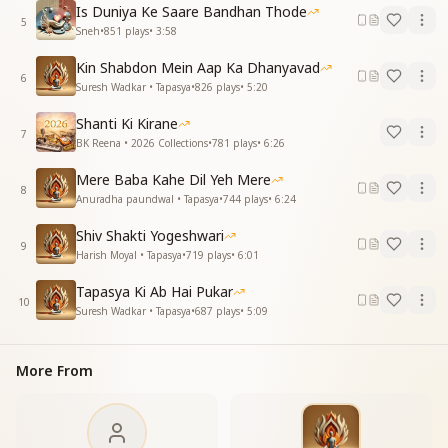
क्या से क्या बनाया आकर संगंमपे हमको
Is Duniya Ke Saare Bandhan Thode
5
हर धड़कन दिल की देती दुआ तुजको
Sneh
•
851
plays
•
3:58
क्या से क्या बनाया आकर संगंमपे हमको
Kin Shabdon Mein Aap Ka Dhanyavad
रूहों की राह दिखाने हमारी जरूरत बना दिया
6
Suresh Wadkar • Tapasya
•
826
plays
•
5:20
रूहों की राह दिखाने हमारी जरूरत बना दिया
अपने ही जैसा हमको खूबसूरत बना दिया
Shanti Ki Kirane
खूबसूरत बना दिया
7
BK Reena • 2026 Collections
•
781
plays
•
6:26
प्यारे बाबा ने हमको तपस्वी मूरत बना दिया
अपने ही जैसा हमको खूबसूरत बना दिया
Mere Baba Kahe Dil Yeh Mere
8
खूबसूरत बना दिया
Anuradha paundwal • Tapasya
•
744
plays
•
6:24
खूबसूरत बना दिया
Shiv Shakti Yogeshwari
—------------------------------------------
9
Harish Moyal • Tapasya
•
719
plays
•
6:01
Tapasya Ki Ab Hai Pukar
10
Suresh Wadkar • Tapasya
•
687
plays
•
5:09
More From