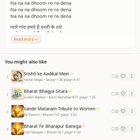
Na na na dhoom re re dena
Na na na dhoom re re dena
Na na na dhoom re re dena
प्यारे गांव हमारे हैं धरती के तारे
प्यारे गांव हमारे हैं धरती के तारे
Read more
भोले भाले गांव वाले भोले भाले गांव वाले
भोलेनाथ को प्यारे
प्यारे गांव हमारे हैं धरती के तारे
प्यारे गांव हमारे हैं धरती के तारे
You might also like
Our beloved villages are like the stars upon the
Srishti ke Aadikal Mein
earth,
1
Harish Moyal • Samay
•
1.3K
plays
•
9:47
our beloved villages are like the stars upon the earth.
The simple, innocent villagers, the simple, innocent
Bharat Bhagya Sitara
2
villagers,
Suresh Wadkar • Amrit Mahotsav
•
831
plays
•
1:45
are dear to Lord Bholenath (Shiv Baba).
Vande Mataram-Tribute to Women
Our beloved villages are like the stars upon the
3
BK Damini • Bharat
•
747
plays
•
3:52
earth,
our beloved villages are like the stars upon the earth.
Bharat Fir Bharapur Banega
4
Udit Narayan • Bharat
•
561
plays
•
6:42
ना ना ना धूम रे रे देना