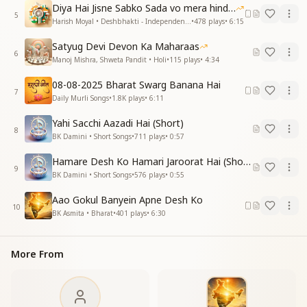
ना ना ना धूम रे रे देना
Diya Hai Jisne Sabko Sada vo mera hindustan hai
ना ना ना धूम रे रे देना
5
Harish Moyal • Deshbhakti - Independence Day
•
478
plays
•
6:15
ना ना ना धूम रे रे देना
Satyug Devi Devon Ka Maharaas
Na na na dhoom re re dena
6
Manoj Mishra, Shweta Pandit • Holi
•
115
plays
•
4:34
Na na na dhoom re re dena
Na na na dhoom re re dena
08-08-2025 Bharat Swarg Banana Hai
7
Na na na dhoom re re dena
Daily Murli Songs
•
1.8K
plays
•
6:11
भारत दर्शन करलो जहान मानवता बसती है
Yahi Sacchi Aazadi Hai (Short)
8
निर्मल निश्छल जीवन जिनसे खुशी हसती है
BK Damini • Short Songs
•
711
plays
•
0:57
भारत दर्शन करलो जहान मानवता बसती है
Hamare Desh Ko Hamari Jaroorat Hai (Short)
निर्मल निश्छल जीवन जिनसे खुशी हसती है
9
BK Damini • Short Songs
•
576
plays
•
0:55
Come, behold the vision of Bharat, where true
Aao Gokul Banyein Apne Desh Ko
humanity dwells,
10
BK Asmita • Bharat
•
401
plays
•
6:30
where pure and selfless lives bring smiles of joy.
Come, behold the vision of Bharat, where true
humanity dwells,
More From
where pure and selfless lives bring smiles of joy.
जय किसान जय वीर बहादुर
जय किसान जय वीर बहादुर