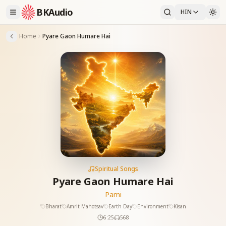
BKAudio
HIN
Home
Pyare Gaon Humare Hai
Spiritual Songs
Pyare Gaon Humare Hai
Pami
Bharat
Amrit Mahotsav
Earth Day
Environment
Kisan
6:25
568