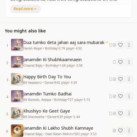
auspicious day!
Read more
It is your birthday today.
May every moment of your life bring happiness and
peace,
You might also like
may you earn an abundance of joy,
and may your world shine bright with divine light.
Dua tumko deta jahan aaj sara mubarak
Congratulations, heartfelt congratulations on this
1
Harish Moyal • Birthday
•
3.7K
plays
•
4:50
auspicious day!
It is your birthday today.
Janamdin Ki Shubhkaamnaein
May every moment be filled with bliss and cheer,
2
Chaand Bajaj • Birthday
•
1.6K
plays
•
3:58
and may your entire world glow with radiance.
May your world forever shine!
Happy Birth Day To You
3
BK Yasaswini • Dance
•
942
plays
•
3:29
सूरज सा हो रोशन
तेरा नाम जहां में जगमगाएगा
Janamdin Tumko Badhai
4
मंजिल कामयाबी
BK Ramesh, Aroopa • Birthday
•
727
plays
•
5:15
और आदर से जीवन सजाएगा
Khushiyo Ke Geet Gaye
सूरज सा हो रोशन
5
BK Sharmistha • Dance
•
639
plays
•
5:44
तेरा नाम जहां में जगमगाएगा
मंजिल कामयाबी
Janamdin Ki Lakho Shubh Kamnaye
और आदर से जीवन सजाएगा
6
Chaand Bajaj • Dadi Ratan Mohini
•
592
plays
•
3:53