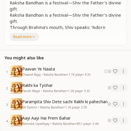
Raksha Bandhan is a festival—Shiv the Father’s divine
gift.
Raksha Bandhan is a festival—Shiv the Father’s divine
gift.
Through Brahma’s mouth, Shiv speaks: “Adorn
yourself with purity’s light.”
Read more
Raksha Bandhan is a festival—Shiv the Father’s divine
gift.
Raksha Bandhan is the festival of divine uplift.
You might also like
पवित्रता की पावन राखी से, जग को सजाना है
चुनकर के दुखों के कांटे, सबको फूल बनाना है
Paavan Ye Naata
1
सब को फूल बनाना है
Chaand Bajaj • Raksha Bandhan
•
1.7K
plays
•
4:35
With the sacred Rakhi of purity, we must decorate
Rakhi ka Tyohar
2
the world today.
Harish Moyal • Raksha Bandhan
•
1.2K
plays
•
3:35
Plucking away the thorns of sorrow, we’ll help each
Parampita Shiv Dete sachi Rakhi ki pahechan
soul bloom like a bouquet.
3
BK Damini • Raksha Bandhan
•
1.1K
plays
•
2:50
Help every soul bloom like a bouquet.
Aayi Aayi Hai Prem Bahar
इस राखी से आएगी धरती पर सतयुग की बहार
4
Ravindra Upadhyay • Raksha Bandhan
•
851
plays
•
3:44
रक्षा बंधन का त्यौहार, शिव पिता का है उपहार