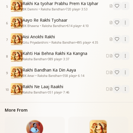
रक्षा बंधन का त्यौहार
Rakhi Ka tyohar Prabhu Prem Ka Uphar
5
BK Damini • Raksha Bandhan
•
720
plays
•
3:53
Through this Rakhi will come the spring of the
Golden Age on earth once more.
Aayo Re Rakhi Tyohaar
Raksha Bandhan is a festival—Shiv the Father’s divine
6
BK Bhawna • Raksha Bandhan
•
614
plays
•
4:10
gift to the core.
Raksha Bandhan is the festival we adore.
Aisi Anokhi Rakhi
7
Gitu Priyadarshini • Raksha Bandhan
•
495
plays
•
4:35
आत्मा की चमक को तुम अब बढ़ाते जाओ
हर आत्मा का नाता शिव से तुम जुटाते जाओ
Kahti Hai Behna Rakhi Ka Kangna
8
तुम जुटाते जाओ
Raksha Bandhan
•
389
plays
•
3:37
Now increase the radiance of the soul, let its light
Rakhi Bandhan Ka Din Aaya
9
rise bright.
BK Amar • Raksha Bandhan
•
358
plays
•
6:14
Unite every soul with Shiv—their eternal connection
Rakhi Ne Laaj Raakhi
of might.
10
Raksha Bandhan
•
351
plays
•
7:46
Yes, unite each soul with Shiv Baba’s light.
निर्बंधन बनाने लिए, सबके जोड़ो शिव से तार
More From
रक्षा बंधन का त्यौहार, शिव पिता का है उपहार
रक्षा बंधन का त्यौहार
To make them free from bondage, connect all souls