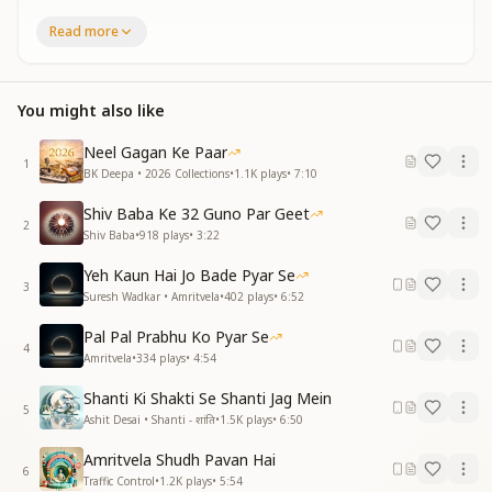
पहली नजर में देकर दृष्टी
Read more
प्यार से भर देते हो
प्यार से भर देते हो
पकड़के उंगली साथ में अपने
You might also like
बाबा ले लेते हो
बाबा ले लेते हो
Neel Gagan Ke Paar
अतीन्द्रिय सुखकी मस्ती में झूल रहे हम झूले
1
BK Deepa • 2026 Collections
•
1.1K
plays
•
7:10
बाबा अमृतवेले
रोज सवेरे हमको मिलते बाबा अमृतवेले
Shiv Baba Ke 32 Guno Par Geet
बाबा अमृतवेले
2
Shiv Baba
•
918
plays
•
3:22
जी करता है उड़कर आये
Yeh Kaun Hai Jo Bade Pyar Se
और यही रह जाए
3
Suresh Wadkar • Amritvela
•
402
plays
•
6:52
और यही रह जाए
यादों में ऐसे खो जाए
Pal Pal Prabhu Ko Pyar Se
4
खुद को भी न पाए
Amritvela
•
334
plays
•
4:54
खुद को भी न पाए
Shanti Ki Shakti Se Shanti Jag Mein
संगमयुग में संग आपके लगे मिलन के मेले
5
Ashit Desai • Shanti - शांति
•
1.5K
plays
•
6:50
बाबा अमृतवेले
रोज सवेरे हमको मिलते बाबा अमृतवेले
Amritvela Shudh Pavan Hai
बाबा अमृतवेले
6
Traffic Control
•
1.2K
plays
•
5:54