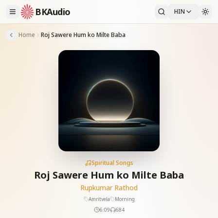
BKAudio
HIN
Home
Roj Sawere Hum ko Milte Baba
Spiritual Songs
Roj Sawere Hum ko Milte Baba
Rupkumar Rathod
Amritvela
Morning
6:09
684