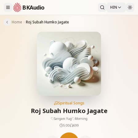
BKAudio
HIN
Home
Roj Subah Humko Jagate
Spiritual Songs
Roj Subah Humko Jagate
Sangam Yug
Morning
5:00
699