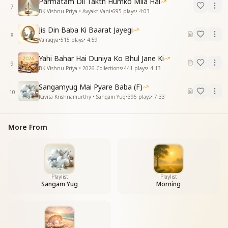
Parmatam Dil Takth Humko Mila Hai
7
BK Vishnu Priya • Avyakt Vani
•
695
plays
•
4:03
Jis Din Baba Ki Baarat Jayegi
8
Vairagya
•
515
plays
•
4:59
Yahi Bahar Hai Duniya Ko Bhul Jane Ki
9
BK Vishnu Priya • 2026 Collections
•
441
plays
•
4:13
Sangamyug Mai Pyare Baba (F)
10
Kavita Krishnamurthy • Sangam Yug
•
395
plays
•
7:33
More From
Playlist
Playlist
Sangam Yug
Morning