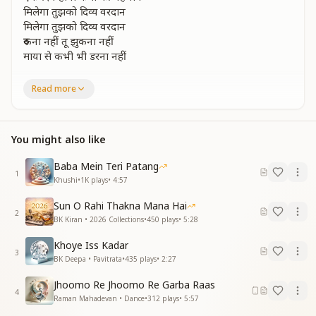
मिलेगा तुझको दिव्य वरदान
मिलेगा तुझको दिव्य वरदान
रुकना नहीं तू झुकना नहीं
माया से कभी भी डरना नहीं
ज्ञान रत्नों की पूंजी तू भरले
Read more
जीवन की सच्चाई को समझले
ज्ञान रत्नों की पूंजी तू भरले
जीवन की सच्चाई को समझले
You might also like
बांध ले इरादा बाबा से कर ले वादा
बांध ले इरादा बाबा से कर ले वादा
Baba Mein Teri Patang
सत्य से ही जीवूंगा आंधी हो या तुफान
1
Khushi
•
1K
plays
•
4:57
रुकना नहीं तू झुकना नहीं
माया से कभी भी डरना नहीं
Sun O Rahi Thakna Mana Hai
2
BK Kiran • 2026 Collections
•
450
plays
•
5:28
ध्यान कभी प्रभु का तो न खोना
साधना में उनके पल पल रहना
Khoye Iss Kadar
ध्यान कभी प्रभु का तो न खोना
3
BK Deepa • Pavitrata
•
435
plays
•
2:27
साधना में उनके पल पल रहना
जलेगी ऐसी ज्वाला होगा ज्ञान का उजाला
Jhoomo Re Jhoomo Re Garba Raas
4
जलेगी ऐसी ज्वाला होगा ज्ञान का उजाला
Raman Mahadevan • Dance
•
312
plays
•
5:57
सब के मन में बसेगा वो शिव भगवान