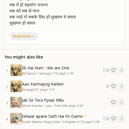
सब में हो सहयोग भावना
सब को सब से प्यार
सब चाहे तो सबके लिए हो सुखमय ये संसार
सुखमय हो संसार
सांसों के सहयोग बिना पलभर ना कोई जी पाए
Read more
प्राण का जब सहयोग न हो तन माटी में मिल जाए
सांसों के सहयोग बिना पलभर ना कोई जी पाए
प्राण का जब सहयोग न हो तन माटी में मिल जाए
You might also like
आपस का सदभाव प्यार ही जीवन का है सार
सुखमय हो संसार
Ek Hai Hum - We are One
सब में हो सहयोग भावना
1
BK Damini • Sahayog
•
1.7K
plays
•
5:39
जुआ नहीं है ये जीवन कोई हारे कोई जीते
Aao Karmayog Karlein
मिलकर ऐसा जियो की सबकी हंसते गाते बीते
2
Sahayog
•
521
plays
•
5:57
जुआ नहीं है ये जीवन कोई हारे कोई जीते
मिलकर ऐसा जियो की सबकी हंसते गाते बीते
Jab Se Tera Pyaar Mila
धरती पर सबको सुख से जीने का है अधिकार
3
Ashish Inamdar • Love - Prem
•
240
plays
•
4:42
सुखमय हो संसार
सब में हो सहयोग भावना
Ishwar apane Sath Hai Fir Darne
4
सब को सब से प्यार
Suresh Wadkar, Shayaj billoo • Evergreen
•
2.7K
plays
•
5:58
सब चाहे तो सबके लिए हो सुखमय ये संसार