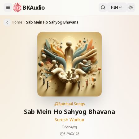
BKAudio
HIN
Home
Sab Mein Ho Sahyog Bhavana
Spiritual Songs
Sab Mein Ho Sahyog Bhavana
Suresh Wadkar
Sahayog
3:29
178