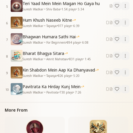
Teri Yaad Mein Mein Magan Ho Gaya hu
सुखमय हो संसार सुखमय हो संसार
5
Suresh Wadkar • Shiv Baba
•
1.5K
plays
•
5:34
सुखमय हो संसार सुखमय हो संसार
Hum Khush Naseeb Kitne
6
Suresh Wadkar • Tapasya
•
977
plays
•
6:39
Bhagwan Humara Sathi Hai
7
Suresh Wadkar • For Beginners
•
894
plays
•
6:08
Bharat Bhagya Sitara
8
Suresh Wadkar • Amrit Mahotsav
•
831
plays
•
1:45
Kin Shabdon Mein Aap Ka Dhanyavad
9
Suresh Wadkar • Tapasya
•
826
plays
•
5:20
Pavitrata Ka Hirday Kunj Mein
10
Suresh Wadkar • Pavitrata
•
730
plays
•
7:26
More From