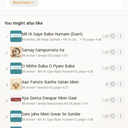
Read more
होओ.. शिव बाबा स्वर्ग हथेली पर लाये हैं
हम बच्चों से मिलने परमधाम से आये हैं
सबके लिये मैं एक पैगाम लेकर आई हूं .....
You might also like
नज़रों से निहाल हमें कर दिया
होओ..इतना सुख लाया कि मालामाल कर दिया
Mil Hi Gaye Baba Humare (Duet)
नज़रों से निहाल हमें कर दिया
1
BK Anmol, BK Vidya Gokhale • Mil Hi Gaye Baba Humare
•
119
plays
•
4:46
होओ..इतना सुख लाया कि मालामाल
कर दिया
Samay Sampurnata Ka
2
होओ..अतीन्द्रिय सुख में हम झूल रहे हैं
BK Anmol • Samay
•
103
plays
•
5:07
हर कदम साथ, बाबा चल रहे हैं
O Mithe Baba O Pyare Baba
सबके लिये मैं एक निमंत्रण लाई हूं
3
BK Anmol • Mil Hi Gaye Baba Humare
•
35
plays
•
4:28
ऊं ऊं ऊं ऊं ऊं
खुशखबरी एक सबके लिये लाई हूं
Aao Fariste Baithe Vatan Mein
ऊं ऊं ऊं ऊं ऊं
4
BK Anmol • Farishta
•
32
plays
•
4:27
ब्रह्मा तन से शिव बाबा ने, हमें है ज्ञान दिया
Kya Geeta Dwapar Mein Gaai
होओ.. इतना प्यार लाया कि, चमत्कार कर दिया
5
BK Anmol • Samay Sampurnata Ka
•
24
plays
•
3:34
ब्रह्मा तन से शिव बाबा ने, हमें है ज्ञान दिया
होओ.. इतना प्यार लाया कि, चमत्कार कर दिया
Sare Jaha Mein Iswar Se Sundar
6
होओ.. भाग्य पे अपने नाज़ कर रहे हैं
BK Anmol • Mil Hi Gaye Baba Humare
•
21
plays
•
3:58
सबके भाग्य यहां बन रहे हैं