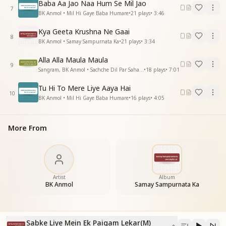
Baba Aa Jao Naa Hum Se Mil Jao
सबके लिए, मैं एक संदेश लेकर आई हूं
7
BK Anmol • Mil Hi Gaye Baba Humare
•
21
plays
•
3:46
ऊं ऊं ऊं ऊं ऊं ऊं ऊं ऊं
सबके लिये मैं एक संदेश लेकर आई हूं
Kya Geeta Krushna Ne Gaai
ऊं ऊं ऊं ऊं ऊं ऊं ऊं ऊं
8
BK Anmol • Samay Sampurnata Ka
•
21
plays
•
3:34
सबके लिये मैं एक पैगाम लेकर आई हूं
होओ.. खुशखबरी एक सबके लिए लाई हूं
Alla Alla Maula Maula
9
होओ.. शिव बाबा स्वर्ग हथेली पर लाये हैं
Sangram, BK Anmol • Sachche Dil Par Sahab Raji
•
18
plays
•
7:01
हम बच्चों से मिलने परमधाम से आये हैं
Tu Hi To Mere Liye Aaya Hai
शिव बाबा स्वर्ग हथेली पर लाये हैं
10
BK Anmol • Mil Hi Gaye Baba Humare
•
16
plays
•
4:05
हम बच्चों से मिलने परमधाम से आये हैं
सबके लिये मैं एक पैगाम लेकर आई हूं
सबके लिये मैं एक पैगाम लेकर आई हूं.
More From
सबके लिये मैं एक पैगाम लेकर आई हूं......."
Artist
Album
BK Anmol
Samay Sampurnata Ka
Sabke Liye Mein Ek Paigam Lekar(M)