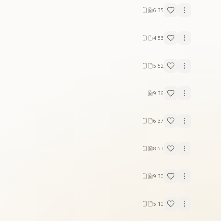
6:35
4:53
5:52
9:36
6:37
8:53
9:30
5:10