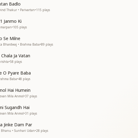
मिलेगा
ntan Badlo
ind Thakur • Parivartan
•
115
plays
पुरुषार्थ करो
1 Janmo Ki
Samarpan
•
105
plays
 ही करना है
o Se Milne
 भी करना है
ta Bhardwaj • Brahma Baba
•
89
plays
को बदलना है
 Chala Ja Vatan
को बदलना है
rishta
•
58
plays
e O Pyare Baba
Brahma Baba
•
48
plays
mol Hai Humein
को याद करो
eevan Mila Anmol
•
37
plays
को याद करो
tni Sugandh Hai
eevan Mila Anmol
•
31
plays
a Jinke Dam Par
"
K Bhanu • Sunhari Udan
•
28
plays