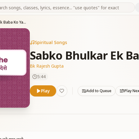
Sabko Bhulkar Ek Baba Ko Yaad
Spiritual Songs
Sabko Bhulkar Ek Ba
Bk Rajesh Gupta
5:44
Play
Add to Queue
Play Ne