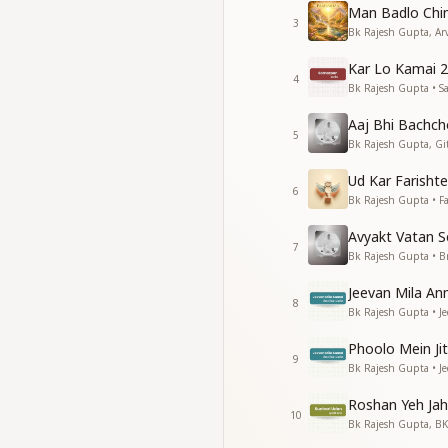
वक्त गया तो फिर रब ना 
Man Badlo Chi
पल-पल उनकी याद में
3
Bk Rajesh Gupta, Arv
पल-पल उनकी याद में तुम 
अपना जीवन आबाद करो
Kar Lo Kamai 2
4
अपना जीवन आबाद करो
Bk Rajesh Gupta • 
कब करेंगे ये ना सोचो अब
Aaj Bhi Bachch
5
कब करेंगे ये ना सोचो अब
Bk Rajesh Gupta, Gi
श्रेष्ठ संकल्पों से दुनिया 
Ud Kar Farishte
श्रेष्ठ संकल्पों से दुनिया 
6
Bk Rajesh Gupta • Fa
स्वयं को पहचान कर
स्वयं को पहचान कर
Avyakt Vatan S
तुम आत्मसार्थ करो
7
Bk Rajesh Gupta • 
अपना जीवन आबाद करो
अपना जीवन आबाद करो
Jeevan Mila An
8
सबको भूल कर एक बाबा 
Bk Rajesh Gupta • J
सबको भूल कर एक बाबा 
Phoolo Mein Ji
अपना जीवन आबाद करो
9
Bk Rajesh Gupta • J
अपना जीवन आबाद करो
अपना जीवन आबाद करो
Roshan Yeh Jah
अपना जीवन आबाद करो
10
Bk Rajesh Gupta, B