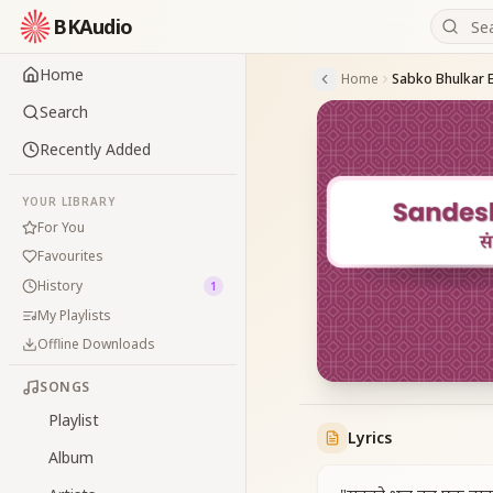
BKAudio
Home
Home
Search
Recently Added
YOUR LIBRARY
For You
Favourites
History
1
My Playlists
Offline Downloads
SONGS
Playlist
Lyrics
Album