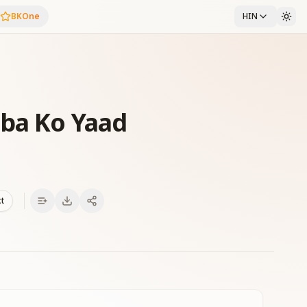
BKOne
HIN
ba Ko Yaad
xt