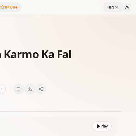
BKOne
HIN
a Karmo Ka Fal
xt
Play