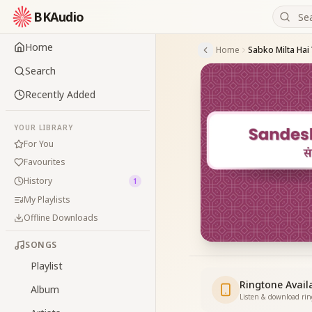
BKAudio
Home
Home
Search
Recently Added
YOUR LIBRARY
For You
Favourites
History
1
My Playlists
Offline Downloads
SONGS
Playlist
Ringtone Avail
Album
Listen & download ri