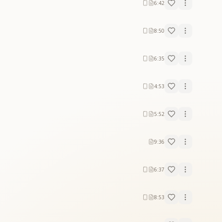
6:42
8:50
6:35
4:53
5:52
9:36
6:37
8:53