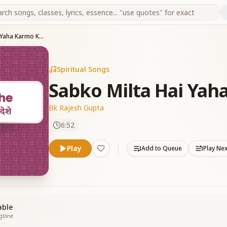
Sabko Milta Hai Yaha Karmo Ka Fal
Spiritual Songs
Sabko Milta Hai Yah
Bk Rajesh Gupta
6:52
Play
Add to Queue
Play Ne
able
ngtone