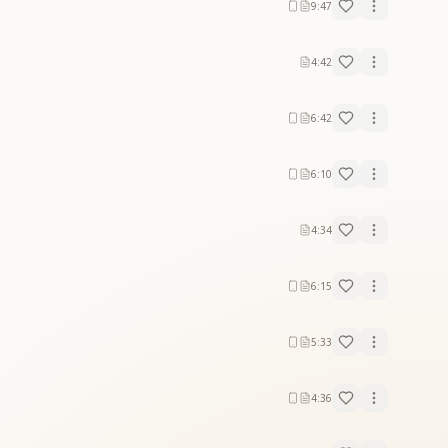
9:47
4:42
6:42
6:10
4:34
6:15
5:33
4:36