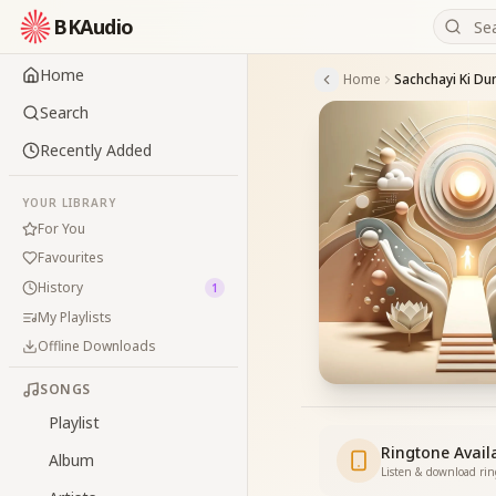
BKAudio
Home
Home
Sachchayi Ki Du
Search
Recently Added
YOUR LIBRARY
For You
Favourites
History
1
My Playlists
Offline Downloads
SONGS
Playlist
Ringtone Avail
Album
Listen & download ri