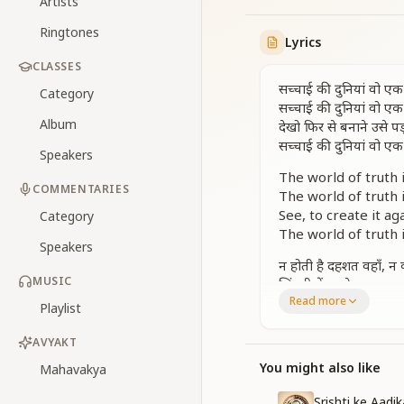
Artists
Ringtones
Lyrics
CLASSES
सच्चाई की दुनियां वो एक
Category
सच्चाई की दुनियां वो एक
Album
देखो फिर से बनाने उसे 
सच्चाई की दुनियां वो एक
Speakers
The world of truth 
COMMENTARIES
The world of truth 
See, to create it a
Category
The world of truth 
Speakers
न होती है दहशत वहाँ, 
MUSIC
जिंदगी में सबके अमन, स
Read more
देखो गाते परिंदे वहाँ, हां ह
Playlist
देखो गाते परिंदे वहाँ
खुशियों भरा तराना है
AVYAKT
सच्चाई की दुनियां वो एक
You might also like
Mahavakya
सच्चाई की दुनियां वो 
Srishti ke Aadi