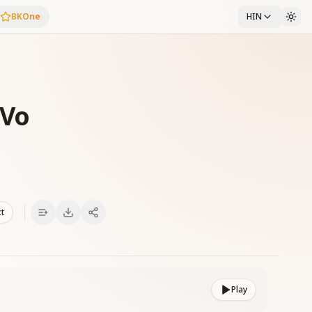
BKOne
HIN
 Vo
xt
Play