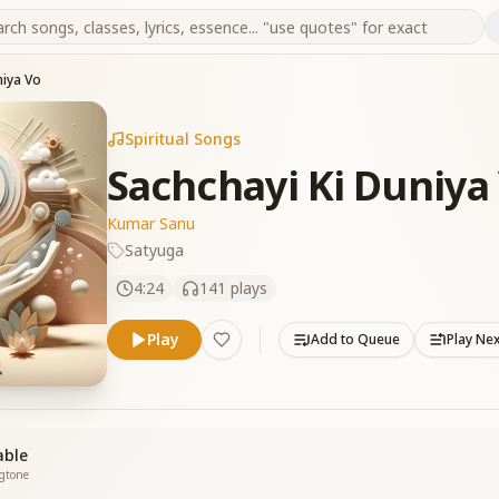
niya Vo
Spiritual Songs
Sachchayi Ki Duniya
Kumar Sanu
Satyuga
4:24
141
plays
Play
Add to Queue
Play Ne
able
ngtone