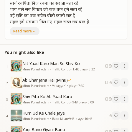
स्वयं रचयिता निज रचना का सर ज्ञान बता रहे
भाग चले सब विकार जो कल तक हमे सता रहे
नई सृष्टि का नया सवेरा बीती काली रात है
सहज हमे भगवान मिल गए सहज सरल सब बात है
अमृत कलश धारणी जननी हमको अमृत पीला रही
Read more
भस्मी भूत हुए शत शत उनको वो ही दिला रही
आदि पिता कर रहा सम्हाल बहु लोरी देत मात है
सहज हमे भगवान मिल गए
You might also like
सहज सरल सब बात है
सहज हमे भगवान मिल गए
Nit Yaad Karo Man Se Shiv Ko
_
_
_
_
_
_
_
_
_
_
__
1
Minu Purushottam • Traffic Control
•
1.4K
plays
•
3:22
Ab Ghar Jana Hai (Minu)
2
Minu Purushottam • Vairagya
•
1K
plays
•
7:32
Shiv Pita Ko Ab Yaad Karo
3
Minu Purushottam • Traffic Control
•
948
plays
•
3:09
Hum Ud Ke Chale Jaye
4
Minu Purushottam • Baba Milan
•
946
plays
•
10:48
Yogi Bano Gyani Bano