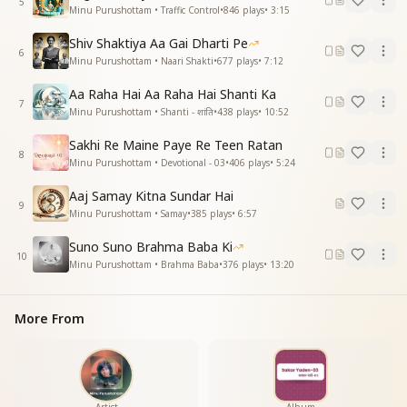
5
Minu Purushottam • Traffic Control
•
846
plays
•
3:15
Shiv Shaktiya Aa Gai Dharti Pe
6
Minu Purushottam • Naari Shakti
•
677
plays
•
7:12
Aa Raha Hai Aa Raha Hai Shanti Ka
7
Minu Purushottam • Shanti - शांति
•
438
plays
•
10:52
Sakhi Re Maine Paye Re Teen Ratan
8
Minu Purushottam • Devotional - 03
•
406
plays
•
5:24
Aaj Samay Kitna Sundar Hai
9
Minu Purushottam • Samay
•
385
plays
•
6:57
Suno Suno Brahma Baba Ki
10
Minu Purushottam • Brahma Baba
•
376
plays
•
13:20
More From