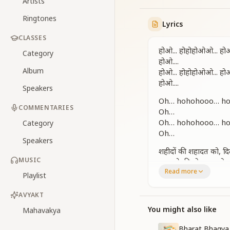
Artists
Ringtones
Lyrics
CLASSES
होओ... होहोहोओओ... ह
Category
होओ....
Album
होओ... होहोहोओओ... ह
होओ....
Speakers
Oh… hohohooo… h
COMMENTARIES
Oh…
Oh… hohohooo… h
Category
Oh…
Speakers
शहीदों की शहादत को, दि
MUSIC
वतन से की मोहब्बत जो, उ
Read more
वतन से की मोहब्बत जो, उ
Playlist
शहीदों की शहादत को, दि
वतन से की मोहब्बत जो, उ
AVYAKT
वतन से की मोहब्बत जो, उ
You might also like
Mahavakya
We salute from the
Bharat Bhagya 