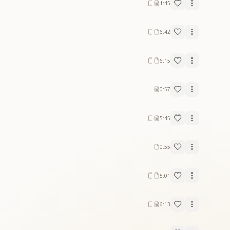
1:45
6:42
6:15
0:57
5:45
0:55
5:01
6:13