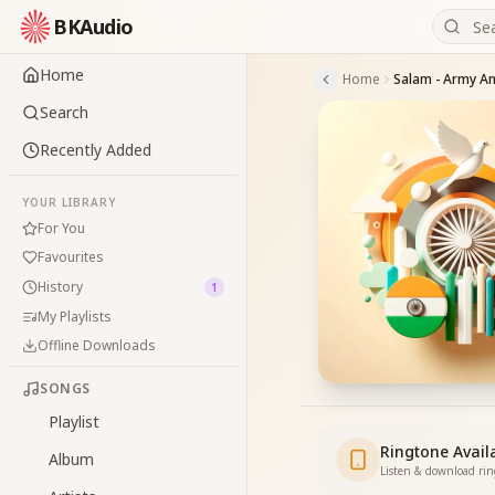
BKAudio
Home
Home
Salam - Army A
Search
Recently Added
YOUR LIBRARY
For You
Favourites
History
1
My Playlists
Offline Downloads
SONGS
Playlist
Ringtone Avail
Album
Listen & download ri