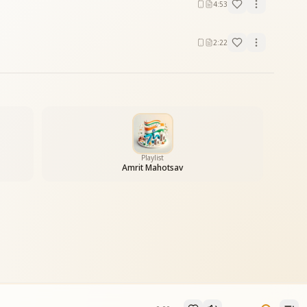
4:53
2:22
Playlist
Amrit Mahotsav