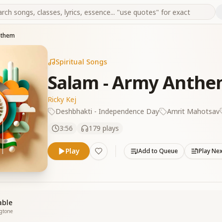
nthem
Spiritual Songs
Salam - Army Anth
Ricky Kej
Deshbhakti - Independence Day
Amrit Mahotsav
3:56
179
plays
Play
Add to Queue
Play Ne
able
ngtone