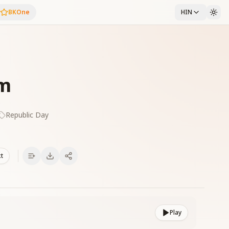
BKOne
HIN
em
Republic Day
xt
Play