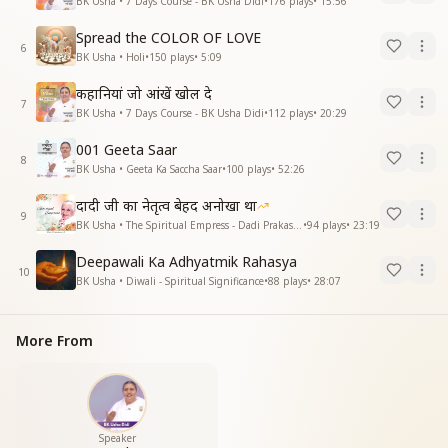
BK Usha • 7 Days Course - BK Usha Didi
•
176
plays
•
15:56
Spread the COLOR OF LOVE
6
BK Usha • Holi
•
150
plays
•
5:09
कहानियां जो आंखें खोल दे
7
BK Usha • 7 Days Course - BK Usha Didi
•
112
plays
•
20:29
001 Geeta Saar
8
BK Usha • Geeta Ka Saccha Saar
•
100
plays
•
52:26
दादी जी का नेतृत्व बेहद अनोखा था
9
BK Usha • The Spiritual Empress - Dadi Prakashmani
•
94
plays
•
23:19
Deepawali Ka Adhyatmik Rahasya
10
BK Usha • Diwali - Spiritual Significance
•
88
plays
•
28:07
More From
Speaker