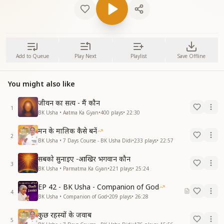
Add to Queue
Play Next
Playlist
Save Offline
You might also like
जीवन का सत्य - मैं कौन
1
BK Usha • Aatma Ka Gyan
•
400
plays
•
22:30
मन के मालिक कैसे बनें
2
BK Usha • 7 Days Course - BK Usha Didi
•
233
plays
•
22:57
सबको सुनाइए -आखिर भगवान कौन
3
BK Usha • Parmatma Ka Gyan
•
221
plays
•
25:24
EP 42 - BK Usha - Companion of God
4
BK Usha • Companion of God
•
209
plays
•
26:28
कुछ रहस्यों के जवाब
5