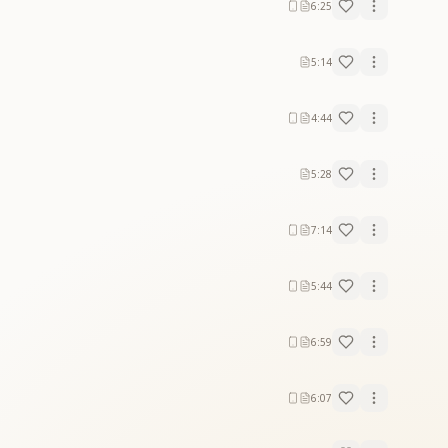
6:25
5:14
4:44
5:28
7:14
5:44
6:59
6:07