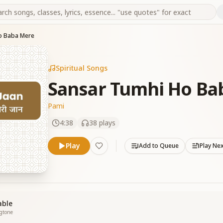
o Baba Mere
Spiritual Songs
Sansar Tumhi Ho Ba
Pami
4:38
38
plays
Play
Add to Queue
Play Ne
able
ngtone