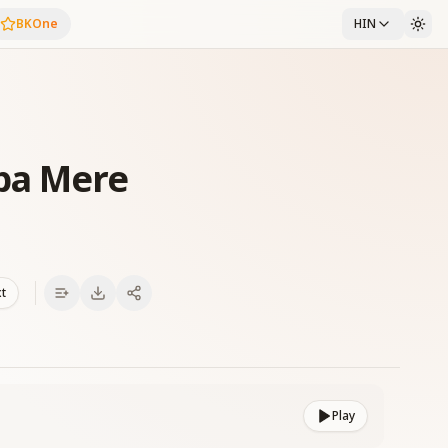
BKOne
HIN
ba Mere
xt
Play