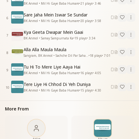
5
BK Anmol • Mil Hi Gaye Baba Humare
•
21
plays
•
3:46
Sare Jaha Mein Iswar Se Sundar
6
BK Anmol • Mil Hi Gaye Baba Humare
•
20
plays
•
3:58
Kya Geeta Dwapar Mein Gaai
7
BK Anmol • Samay Sampurnata Ka
•
19
plays
•
3:34
Alla Alla Maula Maula
8
Sangram, BK Anmol • Sachche Dil Par Sahab Raji
•
18
plays
•
7:01
Tu Hi To Mere Liye Aaya Hai
9
BK Anmol • Mil Hi Gaye Baba Humare
•
16
plays
•
4:05
Tere Liye Hi Chhod Di Yeh Duniya
10
BK Anmol • Mil Hi Gaye Baba Humare
•
15
plays
•
4:30
More From