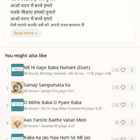
आओ वतन में बच्चे हमारे
पलके बिछाए हमको पुकारे
आओ वतन में बच्चे हमारे
ऐसे इशारे करके हमें वो अपने पास बुलाता है
पहली ही मुलाकात में मुख से हमारे
Read more
कुर्बान कुर्बान शब्द निकले
सारे जहा में
You might also like
सपना नहीं अपना है वो
कण कण में नहीं परमधाम में है वो
Mil Hi Gaye Baba Humare (Duet)
सपना नहीं अपना है वो
1
BK Anmol, BK Vidya Gokhale • Mil Hi Gaye Baba Humare
•
118
plays
•
4:46
कण कण में नहीं परमधाम में है वो
आज भी अपनी मुरली हमे वो आकर के सुनाता है
Samay Sampurnata Ka
पहली ही मुलाकात में हमारे मुख से
2
BK Anmol • Samay
•
103
plays
•
5:07
कुर्बान कुर्बान शब्द निकले
सारे जहा में बापदादा से सुंदर कोई चीज नहीं है
O Mithe Baba O Pyare Baba
3
सारे जहा में
BK Anmol • Mil Hi Gaye Baba Humare
•
34
plays
•
4:28
_
_
_
_
_
_
_
_
_"
Aao Fariste Baithe Vatan Mein
4
BK Anmol • Farishta
•
30
plays
•
4:27
Baba Aa Jao Naa Hum Se Mil Jao