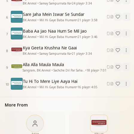
5
BK Anmol • Samay Sampurnata Ka
•
24
plays
•
3:34
Sare Jaha Mein Iswar Se Sundar
6
BK Anmol • Mil Hi Gaye Baba Humare
•
21
plays
•
3:58
Baba Aa Jao Naa Hum Se Mil Jao
7
BK Anmol • Mil Hi Gaye Baba Humare
•
21
plays
•
3:46
Kya Geeta Krushna Ne Gaai
8
BK Anmol • Samay Sampurnata Ka
•
21
plays
•
3:34
Alla Alla Maula Maula
9
Sangram, BK Anmol • Sachche Dil Par Sahab Raji
•
18
plays
•
7:01
Tu Hi To Mere Liye Aaya Hai
10
BK Anmol • Mil Hi Gaye Baba Humare
•
16
plays
•
4:05
More From