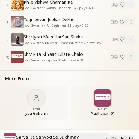
Khile Vishwa Chaman Ke
कौन हिन्दू है कौन मुसलमान सब है भाई भाई
7
Jyoti Gokarna • Raksha Bandhan
•
142
plays
•
4:12
सब है भाई भाई
दुश्मन नहीं यहां कोई हमारा
Yogi Jeevan Jeekar Dekho
8
दुश्मन नहीं यहां कोई हमारा
Jyoti Gokarna • For Beginners
•
92
plays
•
7:20
मतभेदों को मिटाएंगे
Shiv Jyoti Mein Hai Sari Shakti
भाईचारे के नाते से हम हाथ में हाथ मिलाएंगे
9
Jyoti Gokarna, BK Amar • Mahashivratri
•
57
plays
•
3:55
सुखमय संसार लाएंगे
सर्व के सहयोग से
Shiv Pita Ki Yaad Dilate Chalo
10
Jyoti Gokarna • Tapasya-02
•
48
plays
•
6:36
काहे हम लड़े आपसमें काहे खून बहाए
काहे हम लड़े आपसमें काहे खून बहाए
पुण्य भूमि था भारत हमारा
More From
काहे पाप बढ़ाए
काहे पाप बढ़ाए
सुख शांति को गले लगाकर
सुख शांति को गले लगाकर
नर्क को स्वर्ग बनायेंगे
Artist
Album
Jyoti Gokarna
Madhuban-01
भाईचारे के नाते से हम हाथ में हाथ मिलाएंगे
सुखमय संसार लाएंगे
सर्व के सहयोग से
सुखमय संसार लाएंगे
Sarva Ke Sahyog Se Sukhmay