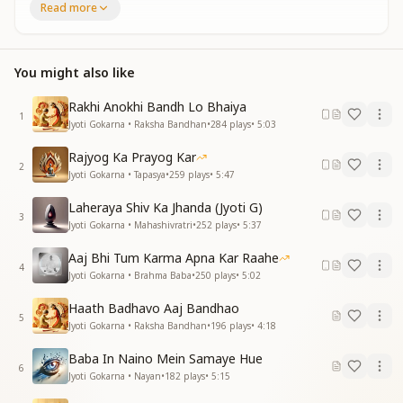
Read more
कष्टों से भरी दुनिया में दुख अशांति पाया
दुराचार और बदनिती में जीवन सारा लुटाया
जीवन सारा लुटाया
You might also like
भूले हुए थे सत्य कर्म को
भूले हुए थे सत्य कर्म को फिर से याद दिलाएंगे
Rakhi Anokhi Bandh Lo Bhaiya
भाईचारे के नाते से हम हाथ में हाथ मिलाएंगे
1
Jyoti Gokarna • Raksha Bandhan
•
284
plays
•
5:03
सुखमय संसार लाएंगे
सर्व के सहयोग से
Rajyog Ka Prayog Kar
2
Jyoti Gokarna • Tapasya
•
259
plays
•
5:47
आए अकेले जाना अकेले साथ न कोई आया
आए अकेले जाना अकेले साथ न कोई आया
Laheraya Shiv Ka Jhanda (Jyoti G)
एक घर के भांति हम है याद यही भूलाया
3
Jyoti Gokarna • Mahashivratri
•
252
plays
•
5:37
याद यही भूलाया
एक पिता के बच्चे है हम
Aaj Bhi Tum Karma Apna Kar Raahe
4
एक पिता के बच्चे है हम
Jyoti Gokarna • Brahma Baba
•
250
plays
•
5:02
मिलकर हाथ बटायेंगे
Haath Badhavo Aaj Bandhao
भाईचारे के नाते से हम हाथ में हाथ मिलाएंगे
5
Jyoti Gokarna • Raksha Bandhan
•
196
plays
•
4:18
सुखमय संसार लाएंगे
सर्व के सहयोग से
Baba In Naino Mein Samaye Hue
6
Jyoti Gokarna • Nayan
•
182
plays
•
5:15
कौन गरीब है कौन साहूकार भेद भी वो मिटाए
कौन गरीब है कौन साहूकार भेद भी वो मिटाए