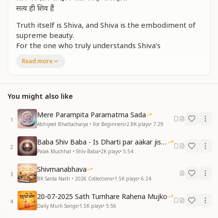
सत्य ही शिव हैं
Truth itself is Shiva, and Shiva is the embodiment of
supreme beauty.
For the one who truly understands Shiva’s
knowledge, Maya automatically loses.
Read more
Truth itself is Shiva, and Shiva is the embodiment of
supreme beauty.
For the one who truly understands Shiva’s
You might also like
knowledge, Maya automatically loses.
Truth itself is Shiva, and Shiva is the embodiment of
Mere Parampita Paramatma Sada
supreme beauty.
1
Abhijeet Bhattacharya • For Beginners
•
2.8K
plays
•
7:29
For the one who truly understands Shiva’s
knowledge, Maya automatically loses.
Baba Shiv Baba - Is Dharti par aakar jisne
Truth is Shiva.
2
Palak Muchhal • Shiv Baba
•
2K
plays
•
5:54
तू सुखकरता है दुःखहरता कल्याणी कहलाये
Shivmanabhava
कल्याणी कहलाये
3
BK Sarda Nath • 2026 Collections
•
1.5K
plays
•
6:24
जन्म जन्म की पतीत आत्मा उनको मुक्ती दिलाये
उनको मुक्ती दिलाये
20-07-2025 Sath Tumhare Rahena Mujko
4
जन जन को ये मंत्र सिखाकर मनमनाभव मामेंकम
Daily Murli Songs
•
1.5K
plays
•
5:56
सत्यम शिवम सुंदरम