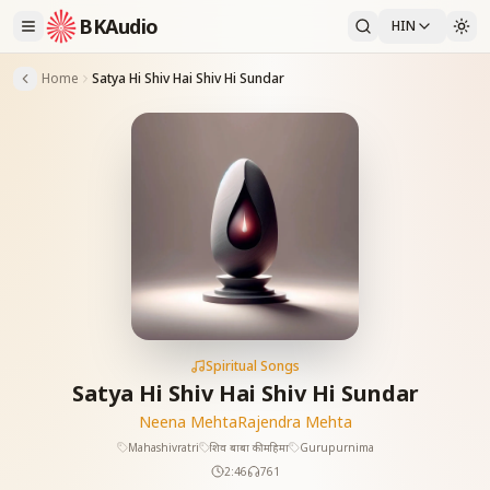
BKAudio
HIN
Home
Satya Hi Shiv Hai Shiv Hi Sundar
Spiritual Songs
Satya Hi Shiv Hai Shiv Hi Sundar
Neena Mehta
Rajendra Mehta
Mahashivratri
शिव बाबा की महिमा
Gurupurnima
2:46
761