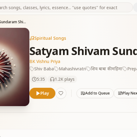
Satyam Shivam Sundaram Shivbaba
Spiritual Songs
Satyam Shivam Sun
BK Vishnu Priya
Shiv Baba
Mahashivratri
शिव बाबा की महिमा
Prep
5:35
1.2K
plays
Play
Add to Queue
Play Ne