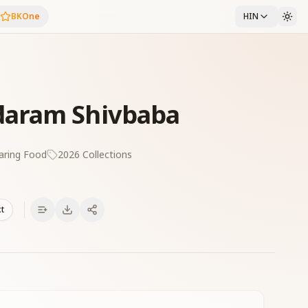
BKOne
HIN
daram Shivbaba
aring Food
2026 Collections
xt