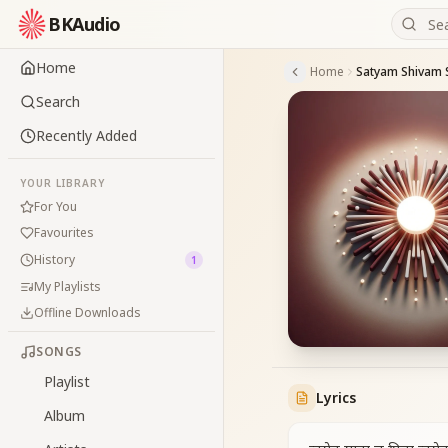
BKAudio
Home
Home
Search
Recently Added
YOUR LIBRARY
For You
Favourites
History
1
My Playlists
Offline Downloads
SONGS
Playlist
Lyrics
Album