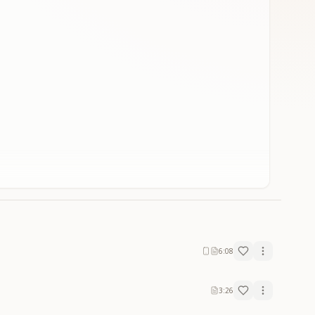
6:08
3:26