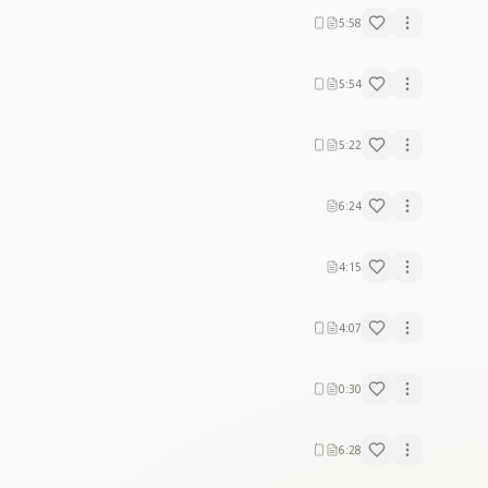
5:58
5:54
5:22
6:24
4:15
4:07
0:30
6:28