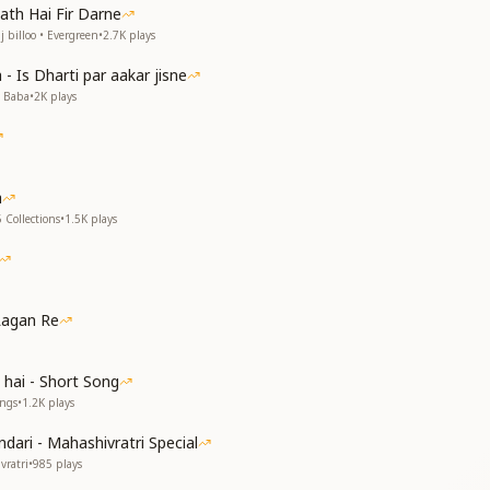
ath Hai Fir Darne
ही बाबा,
 billoo • Evergreen
•
2.7K
plays
बाबा।
ा,
- Is Dharti par aakar jisne
ा!
v Baba
•
2K
plays
बाबा....
बाबा....
ाबा
a
ाबा।
 Collections
•
1.5K
plays
 बाबा
बाबा....
बाबा....
Lagan Re
 बाबा
ा बाबा
 hai - Short Song
त्री बाबा
ongs
•
1.2K
plays
ा!
dari - Mahashivratri Special
बाबा....
vratri
•
985
plays
बाबा....