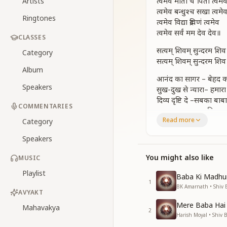
त्वमेव माता च पिता त्वमे
Artists
त्वमेव बन्धुश्च सखा त्वमे
Ringtones
त्वमेव विद्या द्रविणं त्वमेव
त्वमेव सर्वं मम देव देव॥
CLASSES
सत्यम् शिवम् सुन्दरम शिव 
Category
सत्यम् शिवम् सुन्दरम शिव 
Album
आनंद का सागर – बेहद क
Speakers
सुख-दुख से न्यारा– हमारा
दिव्य दृष्टि दे –सबका बाबा
COMMENTARIES
सुधामृत बरसाए – दिलवा
Read more
Category
सत्यम् शिवम् सुन्दरम शिव 
Speakers
सत्यम् शिवम् सुन्दरम शिव 
प्यार का सागर – मेरा बाब
You might also like
MUSIC
गुणों का भंडार – प्यारा बा
Playlist
Baba Ki Madhu
ज्ञानसूर्य तुम – ज्ञान साग
1
BK Amarnath • Shiv 
शांति का दाता – मीठा बा
AVYAKT
Mere Baba Hai
सत्यम् शिवम् सुन्दरम शिव 
Mahavakya
2
Harish Moyal • Shiv 
सत्यम् शिवम् सुन्दरम शिव 