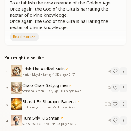
To establish the new creation of the Golden Age,
Once again, the God of the Gita is narrating the
nectar of divine knowledge.
Once again, the God of the Gita is narrating the
nectar of divine knowledge.
Read more
होते है अज्ञान से हिंसा झूठ ओर पाप
करते है अधर्म से जन मानवता का ध्यात
करते है नाश अधर्म का दे सच्चा गीता ज्ञान
वचन पालते गीता का फिर गीता के भगवान
You might also like
अमृत वाणी सूना रहे फिर गीता के भगवान
अमृत वाणी सूना रहे फिर
Srishti ke Aadikal Mein
1
Harish Moyal • Samay
•
1.3K
plays
•
9:47
Because of ignorance, there is violence, falsehood,
and sin.
Chalo Chale Satyug mein
2
Through unrighteousness, human dignity is
Sadhana Sargam • Satyuga
•
903
plays
•
4:42
destroyed.
Bharat Fir Bharapur Banega
The God of the Gita gives the true spiritual
3
Udit Narayan • Bharat
•
551
plays
•
6:42
knowledge to end irreligion.
He fulfills the promise of the Gita—He is the true
Hum Shiv Ki Santan
God of the Gita.
4
Suresh Wadkar • Youth
•
193
plays
•
6:10
Once again, the God of the Gita is narrating the