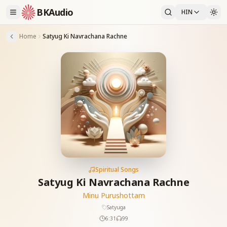
BKAudio
HIN
Home
Satyug Ki Navrachana Rachne
Spiritual Songs
Satyug Ki Navrachana Rachne
Minu Purushottam
Satyuga
6:31
99