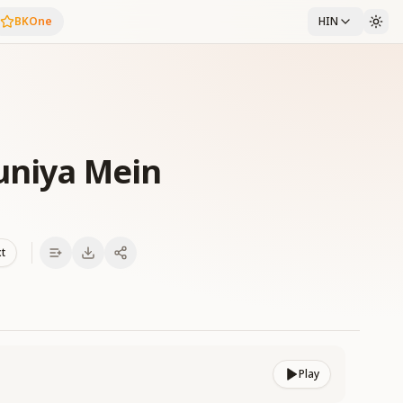
BKOne
HIN
Duniya Mein
xt
Play