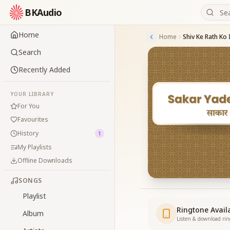
BKAudio
Home
Home
Shiv Ke Rath Ko 
Search
Recently Added
YOUR LIBRARY
For You
Favourites
History
1
My Playlists
Offline Downloads
SONGS
Playlist
Ringtone Avail
Album
Listen & download ri