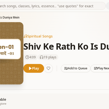
Is Duniya Mein
Spiritual Songs
Shiv Ke Rath Ko Is 
4:09
19
plays
Play
Add to Queue
Play Ne
able
ngtone