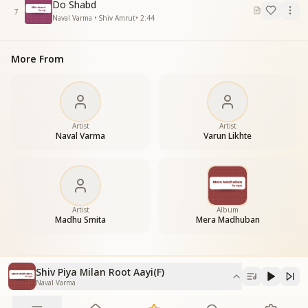
धरणी रूप बसंत मनाए
Do Shabd
7
धरणी रूप बसंत मनाए
Naval Varma • Shiv Amrut
•
2:44
वे उनकी हथेली पे ले आई
वे उनकी हथेली पे ले आई
More From
शिव पिया मिलन ऋतु आई
शिव पिया मिलन ऋतु आई"
Artist
Artist
Naval Varma
Varun Likhte
Artist
Album
Madhu Smita
Mera Madhuban
Shiv Piya Milan Root Aayi(F)
Naval Varma