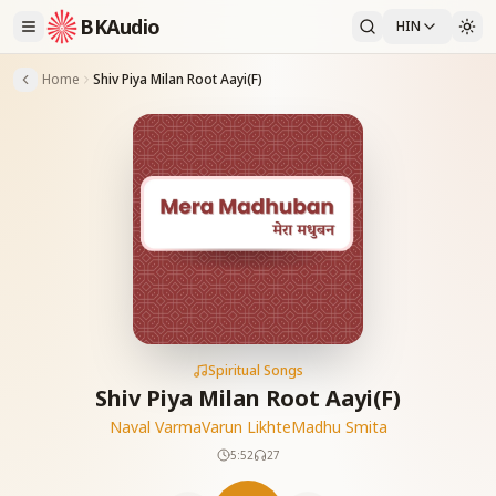
BKAudio
HIN
Home
Shiv Piya Milan Root Aayi(F)
Spiritual Songs
Shiv Piya Milan Root Aayi(F)
Naval Varma
Varun Likhte
Madhu Smita
5:52
27