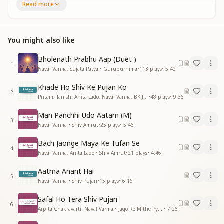
शिव पिया मिलन ऋतु आई
Read more
शिव पिया मिलन ऋतु आई
अमृतवेला ब्रम्ह मुहूर्त
You might also like
अमृतवेला ब्रम्ह मुहूर्त
मैं देखी पिया जी की सुरत
Bholenath Prabhu Aap (Duet )
मैं देखी पिया जी की सुरत
1
Naval Varma, Sujata Patva • Gurupurnima
•
113
plays
•
5:42
सूर्य हजार ललाट लिए है
सूर्य हजार ललाट लिए है
Khade Ho Shiv Ke Pujan Ko
सुरमई प्रभात लिए है
2
Pritam, Tanish, Anita Lado, Naval Varma, BK Jaydev • Shiv Pujan
•
48
plays
•
9:36
सुरमई प्रभात लिए है
मैं खुद में खुदा समा लाई
Man Panchhi Udo Aatam (M)
3
मैं खुद में खुदा समा लाई
Naval Varma • Shiv Amrut
•
25
plays
•
5:46
शिव पिया मिलन ऋतु आई
Bach Jaonge Maya Ke Tufan Se
शिव पिया मिलन ऋतु आई
4
Naval Varma, Anita Lado • Shiv Amrut
•
21
plays
•
4:46
दादर मोर किसान को मन
Aatma Anant Hai
दादर मोर किसान को मन
5
Naval Varma • Shiv Pujan
•
15
plays
•
6:16
लाग्यो रहे घनमाए
लाग्यो रहे घनमाए
Safal Ho Tera Shiv Pujan
अमृत बरसाए पियाज़ी
6
Arpita Chakravarti, Naval Varma • Jago Re Mithe Pyare Om
•
7:26
अमृत बरसाए पियाज़ी