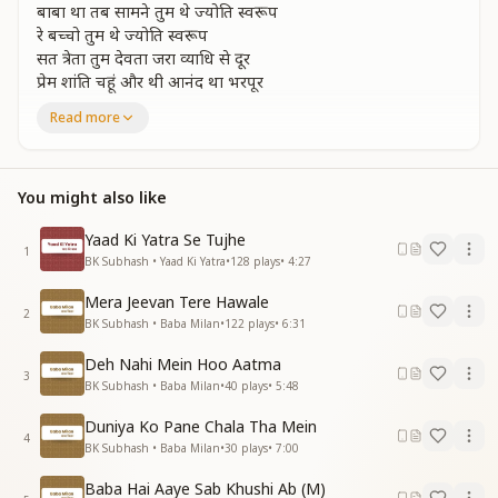
बाबा था तब सामने तुम थे ज्योति स्वरूप
रे बच्चो तुम थे ज्योति स्वरूप
सत त्रेता तुम देवता जरा व्याधि से दूर
प्रेम शांति चहूं और थी आनंद था भरपूर
रे बच्चो आनंद था भरपूर
Read more
काम क्रोध मद लोभ से तुम्हें नहीं था काम
काम क्रोध मद लोभ से तुम्हें नहीं था काम
आत्मज्योत सबकी जगी नहीं था देहअभिमान
You might also like
रे बच्चो नहीं था देहअभिमान
एक धर्म एक जात थी सभी प्रकाश समान प्रकृति प्राणी सतगुणी सुखी
Yaad Ki Yatra Se Tujhe
1
था सारा जहां
BK Subhash • Yaad Ki Yatra
•
128
plays
•
4:27
रे बच्चो सुखी था सारा जहां
Mera Jeevan Tere Hawale
द्वापर से अपनी करी पूजा बारम्बार
2
BK Subhash • Baba Milan
•
122
plays
•
6:31
रावण आया ले गया लक्ष्मण रेखा पार
रे बच्चो लक्ष्मण रेखा पार
Deh Nahi Mein Hoo Aatma
आत्मा बैठी पंचवटी माया मद मारीच
3
BK Subhash • Baba Milan
•
40
plays
•
5:48
लक्ष्य को लांघा फस गई सीता विकारों के बीच
रे बच्चो सीता विकारों के बीच
Duniya Ko Pane Chala Tha Mein
4
कलयुग में तामस भये पाला जो तुमने काम
BK Subhash • Baba Milan
•
30
plays
•
7:00
कलयुग में तामस भये पाला जो तुमने काम
Baba Hai Aaye Sab Khushi Ab (M)
मिथ्या तृष्णा में फंसे भये माया के गुलाम