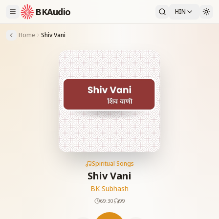
BKAudio
HIN
Home
Shiv Vani
Spiritual Songs
Shiv Vani
BK Subhash
69:30
99