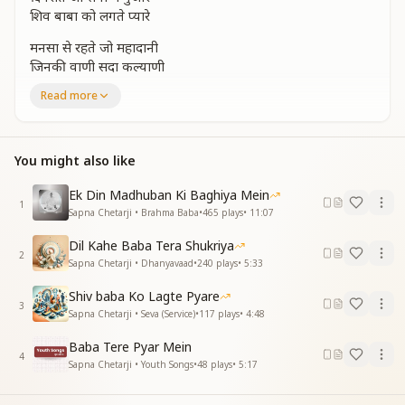
शिव बाबा को लगते प्यारे
मनसा से रहते जो महादानी
जिनकी वाणी सदा कल्याणी
मनसा से रहते जो महादानी
Read more
जिनकी वाणी सदा कल्याणी
बाबा उनपे सबकुछ बारे
दिनरात जो सेवा में गुजारे
You might also like
शिव बाबा को लगते प्यारे
सेवा में जो तन अपना लगाते
Ek Din Madhuban Ki Baghiya Mein
1
कंचन काया सदा वो पाते
Sapna Chetarji • Brahma Baba
•
465
plays
•
11:07
सेवा में जो तन अपना लगाते
Dil Kahe Baba Tera Shukriya
कंचन काया सदा वो पाते
2
Sapna Chetarji • Dhanyavaad
•
240
plays
•
5:33
मिलते उनको सुख के नजारे
दिनरात जो सेवा में गुजारे
Shiv baba Ko Lagte Pyare
शिव बाबा को लगते प्यारे
3
Sapna Chetarji • Seva (Service)
•
117
plays
•
4:48
जिनके कर्मों में सेवा है समाई
Baba Tere Pyar Mein
शुभ भावना सदा दे दिखाई
4
Sapna Chetarji • Youth Songs
•
48
plays
•
5:17
जिनके कर्मों में सेवा है समाई
शुभ भावना सदा दे दिखाई