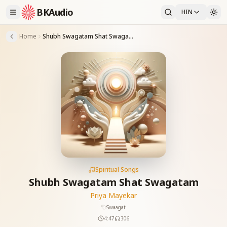
BKAudio
HIN
Home
Shubh Swagatam Shat Swagatam
Spiritual Songs
Shubh Swagatam Shat Swagatam
Priya Mayekar
Swaagat
4:47
306