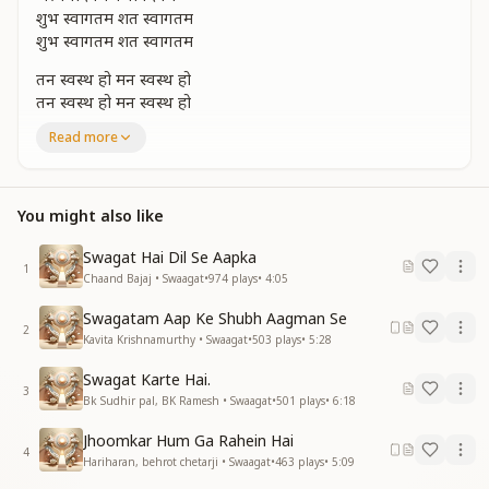
शुभ स्वागतम शत स्वागतम
शुभ स्वागतम शत स्वागतम
तन स्वस्थ हो मन स्वस्थ हो
तन स्वस्थ हो मन स्वस्थ हो
सुविचार मंगल स्थान है
Read more
ये पुण्य का परमार्थ का प्रभु प्रेम का ये द्वार है
ये पुण्य का परमार्थ का प्रभु प्रेम का ये द्वार है
वरदान विजयी भव का हैं
You might also like
तव श्री चरण में अर्पणम्
तव श्री चरण में अर्पणम्
Swagat Hai Dil Se Aapka
शुभ स्वागतम शत स्वागतम
1
Chaand Bajaj • Swaagat
•
974
plays
•
4:05
शुभ स्वागतम शत स्वागतम
Swagatam Aap Ke Shubh Aagman Se
मन हो सुमन जीवन हो मधुबन
2
Kavita Krishnamurthy • Swaagat
•
503
plays
•
5:28
मन हो सुमन जीवन हो मधुबन
मन ही तो आधार हैं
Swagat Karte Hai.
मन के परिवर्तन मे ही सुख शांती का संसार हैं
3
Bk Sudhir pal, BK Ramesh • Swaagat
•
501
plays
•
6:18
मन के परिवर्तन मे ही सुख शांती का संसार हैं
अपनो का अपनो लिए सेवा है ये परमो धरम
Jhoomkar Hum Ga Rahein Hai
4
सेवा है ये परमो धरम
Hariharan, behrot chetarji • Swaagat
•
463
plays
•
5:09
शुभ स्वागतम शत स्वागतम