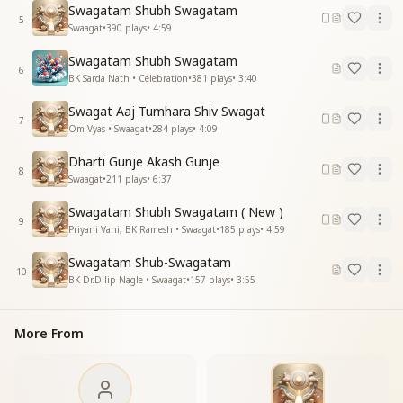
Swagatam Shubh Swagatam
शुभ स्वागतम शत स्वागतम
5
Swaagat
•
390
plays
•
4:59
सत्यम शिवम् अति सुंदरम
सत्यम शिवम् अति सुंदरम
Swagatam Shubh Swagatam
निर्मल हृदय कारी चित अभिवादनम अभीनंदनम अभिवादनम
6
BK Sarda Nath • Celebration
•
381
plays
•
3:40
अभीनंदनम
शुभ स्वागतम शत स्वागतम
Swagat Aaj Tumhara Shiv Swagat
7
शुभ स्वागतम शत स्वागतम"
Om Vyas • Swaagat
•
284
plays
•
4:09
Dharti Gunje Akash Gunje
8
Swaagat
•
211
plays
•
6:37
Swagatam Shubh Swagatam ( New )
9
Priyani Vani, BK Ramesh • Swaagat
•
185
plays
•
4:59
Swagatam Shub-Swagatam
10
BK Dr.Dilip Nagle • Swaagat
•
157
plays
•
3:55
More From