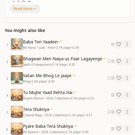
आँखों की नींद सुकून
Read more
भीतर का घर सुकून
विश्राम का नाम सुकून
हर रूह की प्यास है सुकून
You might also like
हर खामोशी में गूंजता है सुकून...
Baba Teri Yaadein
मौन की भाषा सुकून
1
BK Hansi • Love - Prem
•
3.7K
plays
•
6:59
थकान का अंत सुकून
डर के बाद सुकून
Bhagwan Meri Naiya us Paar Lagayenge
विश्वास का फल सुकून
2
Saathi (Companion)
•
3.1K
plays
•
4:20
समर्पण में छिपा सुकून
Vatan Me Bhog Le Jaaye
दुआओं की महक सुकून
3
Bhog
•
2.6K
plays
•
4:30
अहं के गलने में सुकून
सत्य की छाँव सुकून
Tu Mujhe Yaad Rehta Hai
4
Brijesh Mishra • 2026 Collections
•
2.5K
plays
•
6:53
हर रूह की प्यास है सुकून
हर खामोशी में गूंजता है सुकून,
Tera Shukriya
5
सुकून...सुकून...सुकून...
Chaand Bajaj • 2026 Collections
•
2.3K
plays
•
4:51
शिव बाबा तू ही देता दिल को सुकून..
Pyare Baba Tera Shukriya
6
हर रूह की तलब सुकून
BK Damini • 2026 Collections
•
2.1K
plays
•
5:00