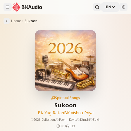
BKAudio
HIN
Home
Sukoon
Spiritual Songs
Sukoon
BK Yug Ratan
BK Vishnu Priya
2026 Collections
Poem - Kavita
Khushi
Sukh
3:01
539