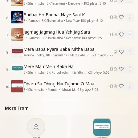
5
BK Sharmistha, BK Yasaswini • Deepavali
•
192
plays
•
5:10
परमार्थी पुरुषार्थि
मां तू महा शक्तिशाली
Badhai Ho Badhai Naye Saal Ki
ऐसी थी प्रकाशमनी प्यारी दादी
6
BK Ramesh, BK Sharmistha • New Year
•
186
plays
•
5:12
ओ ऐसी थी प्रकाशमनी प्यारी दादी
सूरत में जिनके प्रभु का नूर
Jagmag Jagmag Hua Yeh Jag Sara
7
वाणी में झरता मधुर मधुर
BK Ramesh, BK Sharmistha • Deepavali
•
180
plays
•
5:51
जीते जो दिल ओ सबका स्नेह
Mera Baba Pyara Baba Mitha Baba.
प्यार दे सबको ओ करूणामय
8
Karuna Shetty, BK Sharmistha • Mera Baba Pyara Baba Mitha Baba
•
71
plays
•
7:22
ऐसी थी प्रकाशमनी प्यारी दादी
ओ ऐसी थी प्रकाशमणि प्यारी दादी
Mere Man Mein Baba Hai
ऐसी थी प्रकाशमनी प्यारी दादी"
9
BK Sharmistha, BK Purushottam • Safalta Hi Safalta
•
27
plays
•
5:55
Dharti Sa Dhiraj Hai Tujhme O Maa
10
BK Sharmistha • Mamta Ki Murat Ma
•
25
plays
•
5:23
More From