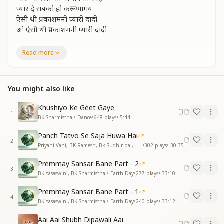
प्यार दे सबको हो करूणामय
ऐसी थी प्रकाशमनी प्यारी दादी
ओ ऐसी थी प्रकाशमनी प्यारी दादी
दादी का ओ खुमार
Read more
संगम की है बहार
सबके लिए है सदा
किया बेहद उपकार
You might also like
त्याग तपके गूंजती है
फिजाओं में ए कहाणी
Khushiyo Ke Geet Gaye
भुले न ए न भूलेंगे
1
BK Sharmistha • Dance
•
648
plays
•
5:44
हो मां जगकल्याणी
आ....
Panch Tatvo Se Saja Huwa Hai
ऐसी थी प्रकाशमनी प्यारी दादी
2
Priyani Vani, BK Ramesh, Bk Sudhir pal, BK Yasaswini, BK Sharmistha, Harish Moyal, Gufiji • Earth Day
•
302
plays
•
30:35
ओ ऐसी थी प्रकाशमनी प्यारी दादी
Premmay Sansar Bane Part - 2
शीतल चित चांदनी सी
3
BK Yasaswini, BK Sharmistha • Earth Day
•
277
plays
•
33:10
पेरी अंगत वाणी
तू लक्ष्मी शक्ति दायिनी
Premmay Sansar Bane Part - 1
4
तू महा वर दानी
BK Yasaswini, BK Sharmistha • Earth Day
•
240
plays
•
33:12
तेरी दृष्टी है निराली
Aai Aai Shubh Dipawali Aai
मां तू कितनी भोली भाली